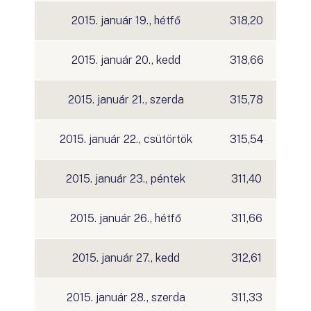
2015. január 19., hétfő
318,20
2015. január 20., kedd
318,66
2015. január 21., szerda
315,78
2015. január 22., csütörtök
315,54
2015. január 23., péntek
311,40
2015. január 26., hétfő
311,66
2015. január 27., kedd
312,61
2015. január 28., szerda
311,33