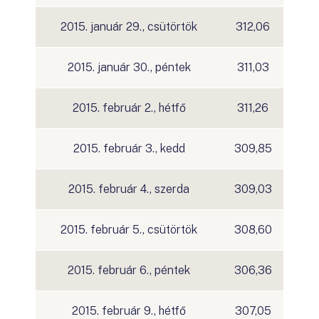
2015. január 29., csütörtök
312,06
2015. január 30., péntek
311,03
2015. február 2., hétfő
311,26
2015. február 3., kedd
309,85
2015. február 4., szerda
309,03
2015. február 5., csütörtök
308,60
2015. február 6., péntek
306,36
2015. február 9., hétfő
307,05