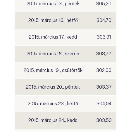
2015. március 13., péntek
305,20
2015. március 16., hétfő
304,70
2015. március 17., kedd
303,91
2015. március 18., szerda
303,77
2015. március 19., csütörtök
302,06
2015. március 20., péntek
303,37
2015. március 23., hétfő
304,04
2015. március 24., kedd
303,50