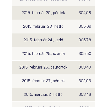
2015. február 20., péntek
304,98
2015. február 23., hétfő
305,69
2015. február 24., kedd
305,78
2015. február 25., szerda
305,50
2015. február 26., csütörtök
303,40
2015. február 27., péntek
302,93
2015. március 2., hétfő
303,48