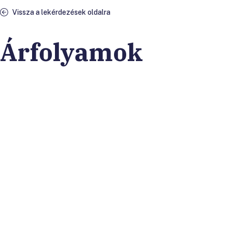
Vissza a lekérdezések oldalra
Árfolyamok