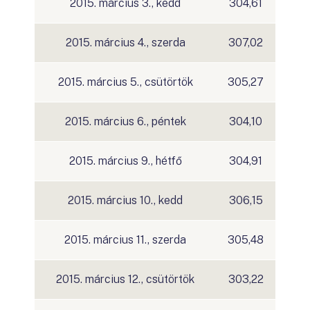
2015. március 3., kedd
304,61
2015. március 4., szerda
307,02
2015. március 5., csütörtök
305,27
2015. március 6., péntek
304,10
2015. március 9., hétfő
304,91
2015. március 10., kedd
306,15
2015. március 11., szerda
305,48
2015. március 12., csütörtök
303,22