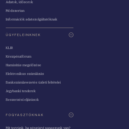
Adatok, idősorok
Módszertan
Információk adatszolgáltatóknak
ÜGYFELEINKNEK
KLIR
Készpénzfórum
Hamisítás megelőzése
Elektronikus számlázás
Bankszámlavezetés üzleti feltételei
Jegybanki tenderek
Beszerzési eljárások
FOGYASZTÓKNAK
Mit tegyünk, ha pénzügyi panaszunk van?