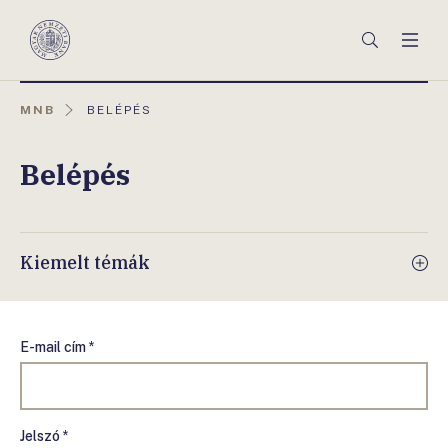
Főmenü
Keresés
Men
Magyar
Nemzeti
Bank
AKTUÁLIS
MNB
BELÉPÉS
OLDAL:
Belépés
Kiemelt témák
E-mail cím *
Jelszó *