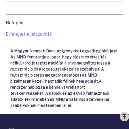
Belépés
Elfelejtette jelszavát?
A Magyar Nemzeti Bank az igényeket egyedileg bírálja el.
Az MNB fenntartja a jogot, hogy előzetes értesítés
nélkül törölje regisztrációját illetve megváltoztassa a
regisztráció és a jogosultságkezelés szabályait. A
regisztráció során megadott adatokat az MNB
bizalmasan kezeli, harmadik félnek nem adja át.A
rendszer naplózza a benne végrehajtott
tevékenységeket. A naplók és az egyéb felhasználói
adatok tekintetében az MNB a hatályos adatvédelmi
szabályoknak megfelelően jár el.
Vi
a
te