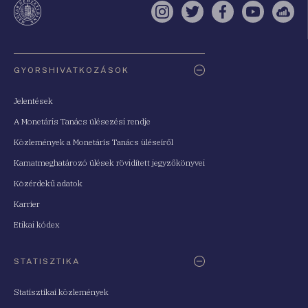
Instagram
Twitter
Facebook
YouTube
Sell
Oldaltérkép
GYORSHIVATKOZÁSOK
Jelentések
A Monetáris Tanács ülésezési rendje
Közlemények a Monetáris Tanács üléseiről
Kamatmeghatározó ülések rövidített jegyzőkönyvei
Közérdekű adatok
Karrier
Etikai kódex
STATISZTIKA
Statisztikai közlemények