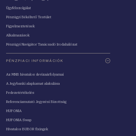
Ügyfélszolgálat
Pénzügyi Békéltető Testület
Figyelmeztetések
Alkalmazások
Pénzügyi Navigátor Tanácsadó Irodahálózat
PÉNZPIACI INFORMÁCIÓK
Az MNB hivatalos devizaárfolyamai
A Jegybanki alapkamat alakulása
Fedezetértékelés
Referenciamutató Jegyzési Bizottság
HUFONIA
HUFONIA Swap
Hivatalos BUBOR fixingek