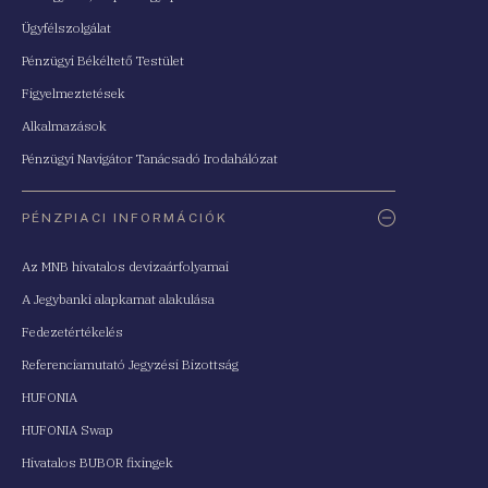
Ügyfélszolgálat
Pénzügyi Békéltető Testület
Figyelmeztetések
Alkalmazások
Pénzügyi Navigátor Tanácsadó Irodahálózat
PÉNZPIACI INFORMÁCIÓK
Az MNB hivatalos devizaárfolyamai
A Jegybanki alapkamat alakulása
Fedezetértékelés
Referenciamutató Jegyzési Bizottság
HUFONIA
HUFONIA Swap
Hivatalos BUBOR fixingek