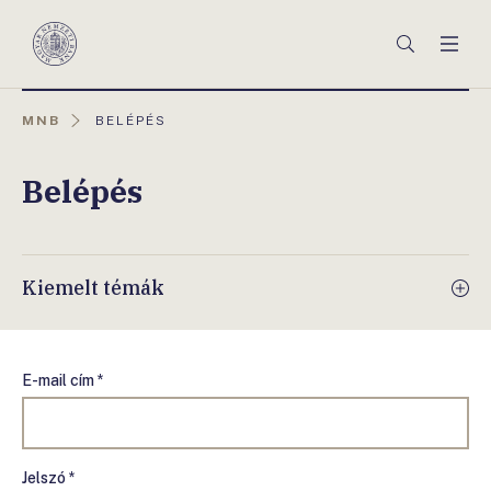
Főmenü
Keresés
Men
Magyar
Nemzeti
Bank
AKTUÁLIS
MNB
BELÉPÉS
OLDAL:
Belépés
Kiemelt témák
E-mail cím *
Jelszó *