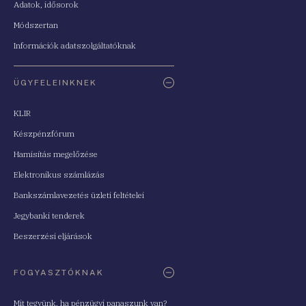
Adatok, idősorok
Módszertan
Információk adatszolgáltatóknak
ÜGYFELEINKNEK
KLIR
Készpénzfórum
Hamisítás megelőzése
Elektronikus számlázás
Bankszámlavezetés üzleti feltételei
Jegybanki tenderek
Beszerzési eljárások
FOGYASZTÓKNAK
Mit tegyünk, ha pénzügyi panaszunk van?