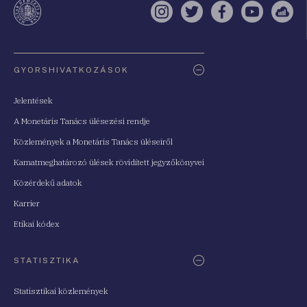
Instagram
Twitter
Facebook
YouTube
Sell
Oldaltérkép
GYORSHIVATKOZÁSOK
Jelentések
A Monetáris Tanács ülésezési rendje
Közlemények a Monetáris Tanács üléseiről
Kamatmeghatározó ülések rövidített jegyzőkönyvei
Közérdekű adatok
Karrier
Etikai kódex
STATISZTIKA
Statisztikai közlemények