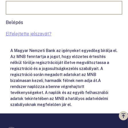
Belépés
Elfelejtette jelszavát?
A Magyar Nemzeti Bank az igényeket egyedileg bírálja el.
Az MNB fenntartja a jogot, hogy előzetes értesítés
nélkül törölje regisztrációját illetve megváltoztassa a
regisztráció és a jogosultságkezelés szabályait. A
regisztráció során megadott adatokat az MNB
bizalmasan kezeli, harmadik félnek nem adja át.A
rendszer naplózza a benne végrehajtott
tevékenységeket. A naplók és az egyéb felhasználói
adatok tekintetében az MNB a hatályos adatvédelmi
szabályoknak megfelelően jár el.
Vi
a
te