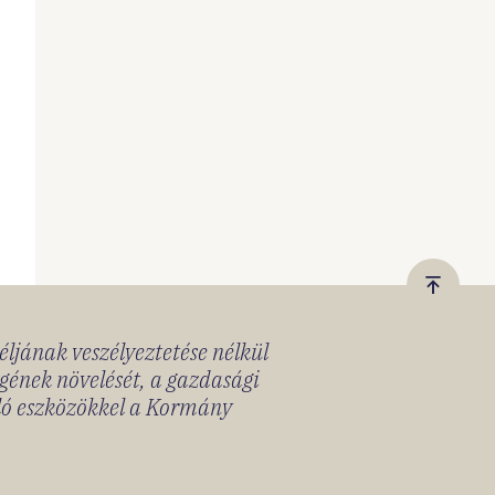
Vissza
a
céljának veszélyeztetése nélkül
tetejér
gének növelését, a gazdasági
lló eszközökkel a Kormány