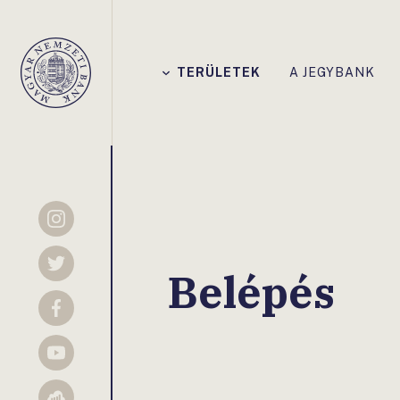
Főmenü
TERÜLETEK
A JEGYBANK
Magyar
Nemzeti
Bank
Instagram
Twitter
Belépés
Facebook
YouTube