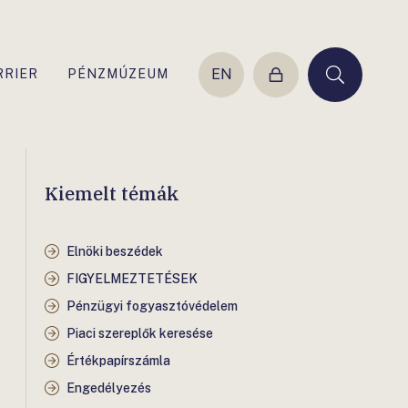
EN
RRIER
PÉNZMÚZEUM
Belépés
Keresés
Kiemelt témák
Elnöki beszédek
FIGYELMEZTETÉSEK
Pénzügyi fogyasztóvédelem
Piaci szereplők keresése
Értékpapírszámla
Engedélyezés