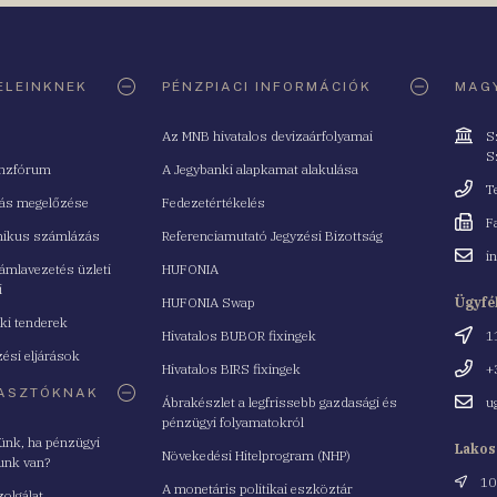
ELEINKNEK
PÉNZPIACI INFORMÁCIÓK
MAGY
Cím
Az MNB hivatalos devizaárfolyamai
S
S
nzfórum
A Jegybanki alapkamat alakulása
Telefo
T
tás megelőzése
Fedezetértékelés
Fax
F
nikus számlázás
Referenciamutató Jegyzési Bizottság
Email
i
mlavezetés üzleti
HUFONIA
cím
i
HUFONIA Swap
Ügyfé
ki tenderek
Cím
Hivatalos BUBOR fixingek
1
ési eljárások
Telefo
Hivatalos BIRS fixingek
+
ASZTÓKNAK
Email
Ábrakészlet a legfrissebb gazdasági és
u
cím
pénzügyi folyamatokról
yünk, ha pénzügyi
Lakos
Növekedési Hitelprogram (NHP)
unk van?
Cím
10
A monetáris politikai eszköztár
zolgálat