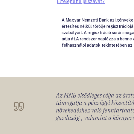
Elfelejtette jelszavát?
A Magyar Nemzeti Bank az igényeket e
értesítés nélkül törölje regisztrációj
szabályait. A regisztráció során me
adja át.A rendszer naplózza a benne
felhasználói adatok tekintetében az
Az MNB elsődleges célja az ársta
támogatja a pénzügyi közvetítő
növekedéshez való fenntartható
gazdaság-, valamint a környeze