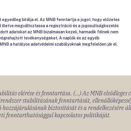
gyedileg bírálja el. Az MNB fenntartja a jogot, hogy előzetes
át illetve megváltoztassa a regisztráció és a jogosultságkezelés
gadott adatokat az MNB bizalmasan kezeli, harmadik félnek nem
 végrehajtott tevékenységeket. A naplók és az egyéb
 MNB a hatályos adatvédelmi szabályoknak megfelelően jár el.
bilitás elérése és fenntartása. (...) Az MNB elsődleges 
rendszer stabilitásának fenntartását, ellenállóképessé
 hozzájárulásának biztosítását és a rendelkezésére á
ti fenntarthatósággal kapcsolatos politikáját.