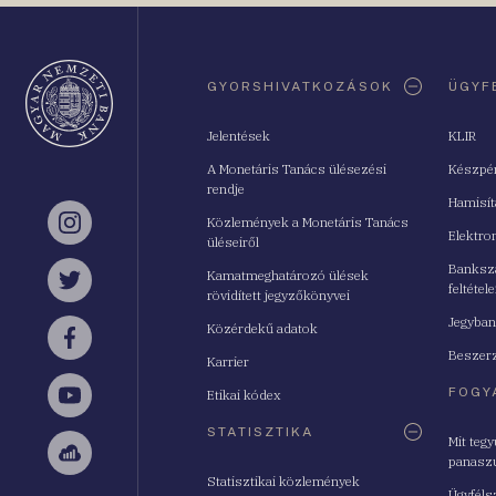
Oldaltérkép
GYORSHIVATKOZÁSOK
ÜGYF
Jelentések
KLIR
A Monetáris Tanács ülésezési
Készpé
rendje
Hamisí
Közlemények a Monetáris Tanács
Instagram
Elektro
üléseiről
Bankszá
Kamatmeghatározó ülések
feltétele
Twitter
rövidített jegyzőkönyvei
Jegyban
Közérdekű adatok
Facebook
Beszerz
Karrier
FOGY
Etikai kódex
YouTube
STATISZTIKA
Mit teg
panasz
Sellsy
Statisztikai közlemények
Ügyféls