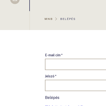
Sellsy
AKTUÁLIS
MNB
BELÉPÉS
OLDAL:
E-mail cím *
Jelszó *
Belépés