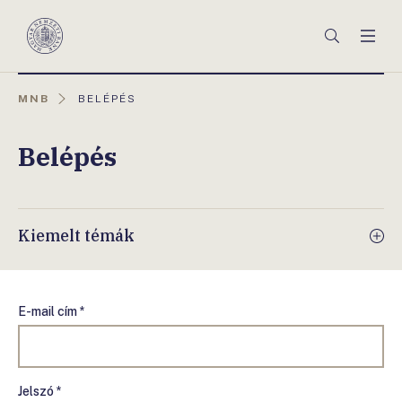
Főmenü
Keresés
Men
Magyar
Nemzeti
Bank
AKTUÁLIS
MNB
BELÉPÉS
OLDAL:
Belépés
Kiemelt témák
E-mail cím *
Jelszó *