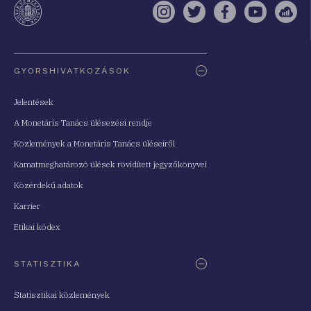
Instagram
Twitter
Facebook
YouTube
Sell
Oldaltérkép
GYORSHIVATKOZÁSOK
Jelentések
A Monetáris Tanács ülésezési rendje
Közlemények a Monetáris Tanács üléseiről
Kamatmeghatározó ülések rövidített jegyzőkönyvei
Közérdekű adatok
Karrier
Etikai kódex
STATISZTIKA
Statisztikai közlemények