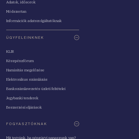
Adatok, idősorok
Módszertan
Információk adatszolgáltatóknak
ÜGYFELEINKNEK
KLIR
Készpénzfórum
Hamisítás megelőzése
Elektronikus számlázás
Bankszámlavezetés üzleti feltételei
Jegybanki tenderek
Beszerzési eljárások
FOGYASZTÓKNAK
Mit tegyünk, ha pénzügyi panaszunk van?