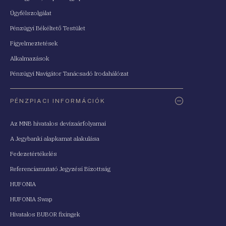
Ügyfélszolgálat
Pénzügyi Békéltető Testület
Figyelmeztetések
Alkalmazások
Pénzügyi Navigátor Tanácsadó Irodahálózat
PÉNZPIACI INFORMÁCIÓK
Az MNB hivatalos devizaárfolyamai
A Jegybanki alapkamat alakulása
Fedezetértékelés
Referenciamutató Jegyzési Bizottság
HUFONIA
HUFONIA Swap
Hivatalos BUBOR fixingek