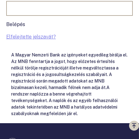
Belépés
Elfelejtette jelszavát?
A Magyar Nemzeti Bank az igényeket egyedileg bírálja el.
Az MNB fenntartja a jogot, hogy előzetes értesítés
nélkül törölje regisztrációját illetve megváltoztassa a
regisztráció és a jogosultságkezelés szabályait. A
regisztráció során megadott adatokat az MNB
bizalmasan kezeli, harmadik félnek nem adja át.A
rendszer naplózza a benne végrehajtott
tevékenységeket. A naplók és az egyéb felhasználói
adatok tekintetében az MNB a hatályos adatvédelmi
szabályoknak megfelelően jár el.
Vi
a
te