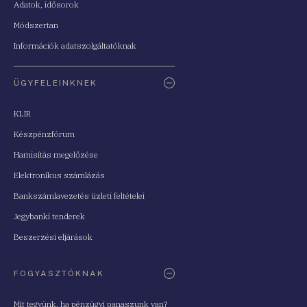
Adatok, idősorok
Módszertan
Információk adatszolgáltatóknak
ÜGYFELEINKNEK
KLIR
Készpénzfórum
Hamisítás megelőzése
Elektronikus számlázás
Bankszámlavezetés üzleti feltételei
Jegybanki tenderek
Beszerzési eljárások
FOGYASZTÓKNAK
Mit tegyünk, ha pénzügyi panaszunk van?