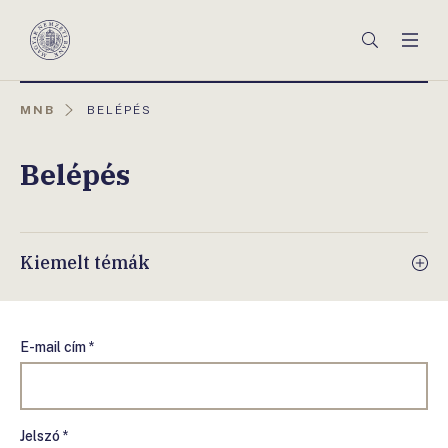
Főmenü
Keresés
Men
Magyar
Nemzeti
Bank
AKTUÁLIS
MNB
BELÉPÉS
OLDAL:
Belépés
Kiemelt témák
E-mail cím *
Jelszó *