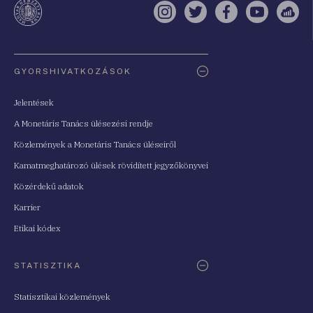
Instagram
Twitter
Facebook
YouTube
Sell
Oldaltérkép
GYORSHIVATKOZÁSOK
Jelentések
A Monetáris Tanács ülésezési rendje
Közlemények a Monetáris Tanács üléseiről
Kamatmeghatározó ülések rövidített jegyzőkönyvei
Közérdekű adatok
Karrier
Etikai kódex
STATISZTIKA
Statisztikai közlemények