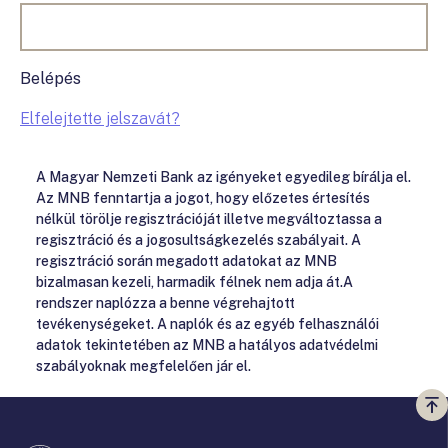
Belépés
Elfelejtette jelszavát?
A Magyar Nemzeti Bank az igényeket egyedileg bírálja el.
Az MNB fenntartja a jogot, hogy előzetes értesítés
nélkül törölje regisztrációját illetve megváltoztassa a
regisztráció és a jogosultságkezelés szabályait. A
regisztráció során megadott adatokat az MNB
bizalmasan kezeli, harmadik félnek nem adja át.A
rendszer naplózza a benne végrehajtott
tevékenységeket. A naplók és az egyéb felhasználói
adatok tekintetében az MNB a hatályos adatvédelmi
szabályoknak megfelelően jár el.
Vi
a
te