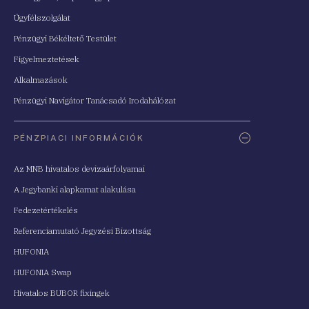
Ügyfélszolgálat
Pénzügyi Békéltető Testület
Figyelmeztetések
Alkalmazások
Pénzügyi Navigátor Tanácsadó Irodahálózat
PÉNZPIACI INFORMÁCIÓK
Az MNB hivatalos devizaárfolyamai
A Jegybanki alapkamat alakulása
Fedezetértékelés
Referenciamutató Jegyzési Bizottság
HUFONIA
HUFONIA Swap
Hivatalos BUBOR fixingek