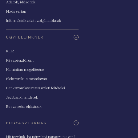
Adatok, idősorok
Módszertan
Információk adatszolgáltatóknak
ÜGYFELEINKNEK
KLIR
Készpénzfórum
Hamisítás megelőzése
Elektronikus számlázás
Bankszámlavezetés üzleti feltételei
Jegybanki tenderek
Beszerzési eljárások
FOGYASZTÓKNAK
Mit tegyünk, ha pénzügyi panaszunk van?