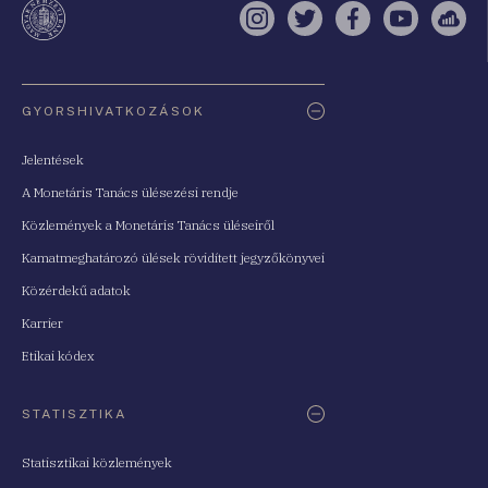
Instagram
Twitter
Facebook
YouTube
Sell
Oldaltérkép
GYORSHIVATKOZÁSOK
Jelentések
A Monetáris Tanács ülésezési rendje
Közlemények a Monetáris Tanács üléseiről
Kamatmeghatározó ülések rövidített jegyzőkönyvei
Közérdekű adatok
Karrier
Etikai kódex
STATISZTIKA
Statisztikai közlemények