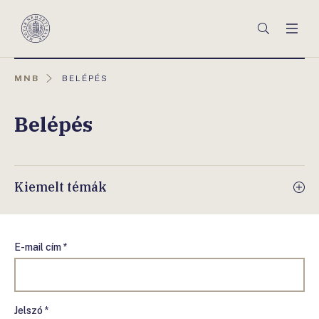
Főmenü
Keresés
Men
Magyar
Nemzeti
Bank
AKTUÁLIS
MNB
BELÉPÉS
OLDAL:
Belépés
Kiemelt témák
E-mail cím *
Jelszó *