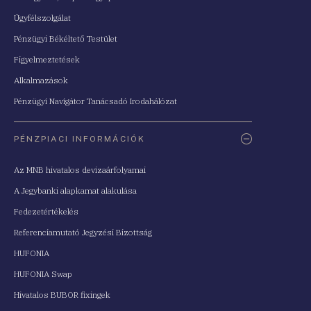
Ügyfélszolgálat
Pénzügyi Békéltető Testület
Figyelmeztetések
Alkalmazások
Pénzügyi Navigátor Tanácsadó Irodahálózat
PÉNZPIACI INFORMÁCIÓK
Az MNB hivatalos devizaárfolyamai
A Jegybanki alapkamat alakulása
Fedezetértékelés
Referenciamutató Jegyzési Bizottság
HUFONIA
HUFONIA Swap
Hivatalos BUBOR fixingek