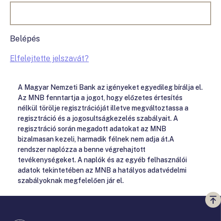
Belépés
Elfelejtette jelszavát?
A Magyar Nemzeti Bank az igényeket egyedileg bírálja el.
Az MNB fenntartja a jogot, hogy előzetes értesítés
nélkül törölje regisztrációját illetve megváltoztassa a
regisztráció és a jogosultságkezelés szabályait. A
regisztráció során megadott adatokat az MNB
bizalmasan kezeli, harmadik félnek nem adja át.A
rendszer naplózza a benne végrehajtott
tevékenységeket. A naplók és az egyéb felhasználói
adatok tekintetében az MNB a hatályos adatvédelmi
szabályoknak megfelelően jár el.
Vi
a
te