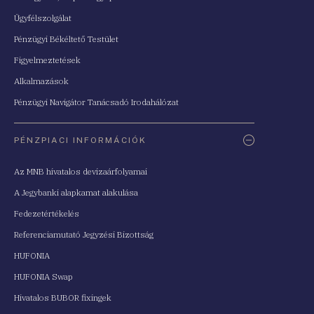
Ügyfélszolgálat
Pénzügyi Békéltető Testület
Figyelmeztetések
Alkalmazások
Pénzügyi Navigátor Tanácsadó Irodahálózat
PÉNZPIACI INFORMÁCIÓK
Az MNB hivatalos devizaárfolyamai
A Jegybanki alapkamat alakulása
Fedezetértékelés
Referenciamutató Jegyzési Bizottság
HUFONIA
HUFONIA Swap
Hivatalos BUBOR fixingek