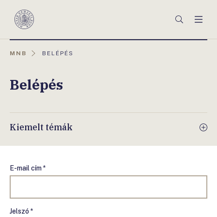
Főmenü
Keresés
Men
Magyar
Nemzeti
Bank
AKTUÁLIS
MNB
BELÉPÉS
OLDAL:
Belépés
Kiemelt témák
E-mail cím *
Jelszó *