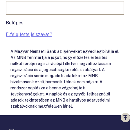
Belépés
Elfelejtette jelszavát?
A Magyar Nemzeti Bank az igényeket egyedileg bírálja el.
Az MNB fenntartja a jogot, hogy előzetes értesítés
nélkül törölje regisztrációját illetve megváltoztassa a
regisztráció és a jogosultságkezelés szabályait. A
regisztráció során megadott adatokat az MNB
bizalmasan kezeli, harmadik félnek nem adja át.A
rendszer naplózza a benne végrehajtott
tevékenységeket. A naplók és az egyéb felhasználói
adatok tekintetében az MNB a hatályos adatvédelmi
szabályoknak megfelelően jár el.
Vi
a
te