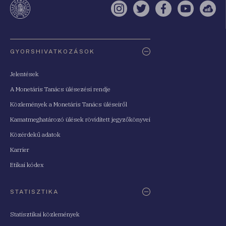
Instagram
Twitter
Facebook
YouTube
Sell
Oldaltérkép
GYORSHIVATKOZÁSOK
Jelentések
A Monetáris Tanács ülésezési rendje
Közlemények a Monetáris Tanács üléseiről
Kamatmeghatározó ülések rövidített jegyzőkönyvei
Közérdekű adatok
Karrier
Etikai kódex
STATISZTIKA
Statisztikai közlemények