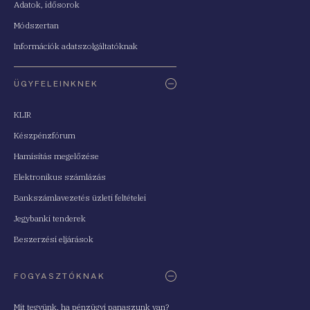
Adatok, idősorok
Módszertan
Információk adatszolgáltatóknak
ÜGYFELEINKNEK
KLIR
Készpénzfórum
Hamisítás megelőzése
Elektronikus számlázás
Bankszámlavezetés üzleti feltételei
Jegybanki tenderek
Beszerzési eljárások
FOGYASZTÓKNAK
Mit tegyünk, ha pénzügyi panaszunk van?