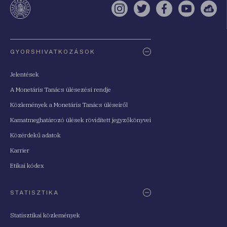
Instagram
Twitter
Facebook
YouTube
Sell
Oldaltérkép
GYORSHIVATKOZÁSOK
Jelentések
A Monetáris Tanács ülésezési rendje
Közlemények a Monetáris Tanács üléseiről
Kamatmeghatározó ülések rövidített jegyzőkönyvei
Közérdekű adatok
Karrier
Etikai kódex
STATISZTIKA
Statisztikai közlemények