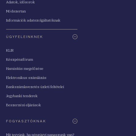
Adatok, idősorok
Módszertan
Információk adatszolgáltatóknak
ÜGYFELEINKNEK
KLIR
Készpénzfórum
Hamisítás megelőzése
Elektronikus számlázás
Bankszámlavezetés üzleti feltételei
Jegybanki tenderek
Beszerzési eljárások
FOGYASZTÓKNAK
Mit tegyünk, ha pénzügyi panaszunk van?