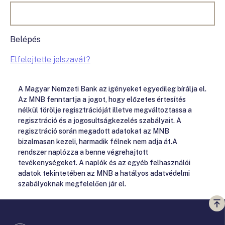
Belépés
Elfelejtette jelszavát?
A Magyar Nemzeti Bank az igényeket egyedileg bírálja el.
Az MNB fenntartja a jogot, hogy előzetes értesítés
nélkül törölje regisztrációját illetve megváltoztassa a
regisztráció és a jogosultságkezelés szabályait. A
regisztráció során megadott adatokat az MNB
bizalmasan kezeli, harmadik félnek nem adja át.A
rendszer naplózza a benne végrehajtott
tevékenységeket. A naplók és az egyéb felhasználói
adatok tekintetében az MNB a hatályos adatvédelmi
szabályoknak megfelelően jár el.
Vi
a
te