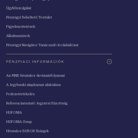
Ügyfélszolgálat
Pénzügyi Békéltető Testület
Figyelmeztetések
Alkalmazások
Pénzügyi Navigátor Tanácsadó Irodahálózat
PÉNZPIACI INFORMÁCIÓK
Az MNB hivatalos devizaárfolyamai
A Jegybanki alapkamat alakulása
Fedezetértékelés
Referenciamutató Jegyzési Bizottság
HUFONIA
HUFONIA Swap
Hivatalos BUBOR fixingek