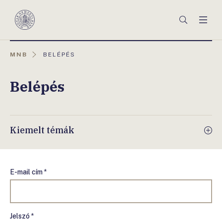
Főmenü
Keresés
Men
Magyar
Nemzeti
Bank
AKTUÁLIS
MNB
BELÉPÉS
OLDAL:
Belépés
Kiemelt témák
E-mail cím *
Jelszó *