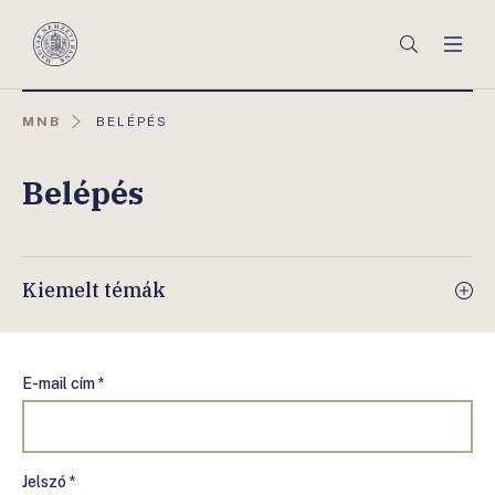
Főmenü
Keresés
Men
Magyar
Nemzeti
Bank
AKTUÁLIS
MNB
BELÉPÉS
OLDAL:
Belépés
Kiemelt témák
E-mail cím *
Jelszó *