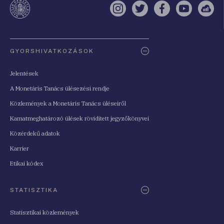
Instagram
Twitter
Facebook
YouTube
Sell
Oldaltérkép
GYORSHIVATKOZÁSOK
Jelentések
A Monetáris Tanács ülésezési rendje
Közlemények a Monetáris Tanács üléseiről
Kamatmeghatározó ülések rövidített jegyzőkönyvei
Közérdekű adatok
Karrier
Etikai kódex
STATISZTIKA
Statisztikai közlemények