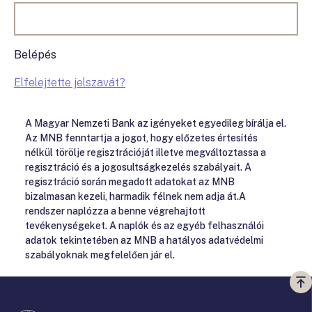
Belépés
Elfelejtette jelszavát?
A Magyar Nemzeti Bank az igényeket egyedileg bírálja el.
Az MNB fenntartja a jogot, hogy előzetes értesítés
nélkül törölje regisztrációját illetve megváltoztassa a
regisztráció és a jogosultságkezelés szabályait. A
regisztráció során megadott adatokat az MNB
bizalmasan kezeli, harmadik félnek nem adja át.A
rendszer naplózza a benne végrehajtott
tevékenységeket. A naplók és az egyéb felhasználói
adatok tekintetében az MNB a hatályos adatvédelmi
szabályoknak megfelelően jár el.
Vi
a
te