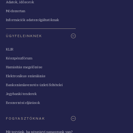
Adatok, idősorok
Módszertan
Információk adatszolgáltatóknak
ÜGYFELEINKNEK
KLIR
Készpénzfórum
Hamisítás megelőzése
Elektronikus számlázás
Bankszámlavezetés üzleti feltételei
Jegybanki tenderek
Beszerzési eljárások
FOGYASZTÓKNAK
Mit tegyünk, ha pénzügyi panaszunk van?