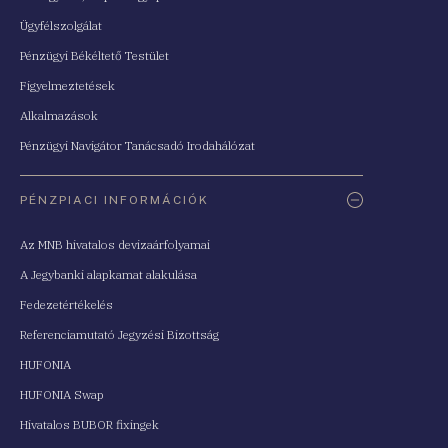
Ügyfélszolgálat
Pénzügyi Békéltető Testület
Figyelmeztetések
Alkalmazások
Pénzügyi Navigátor Tanácsadó Irodahálózat
PÉNZPIACI INFORMÁCIÓK
Az MNB hivatalos devizaárfolyamai
A Jegybanki alapkamat alakulása
Fedezetértékelés
Referenciamutató Jegyzési Bizottság
HUFONIA
HUFONIA Swap
Hivatalos BUBOR fixingek