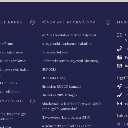
ELEINKNEK
PÉNZPIACI INFORMÁCIÓK
MAGY
Cím
Az MNB hivatalos devizaárfolyamai
S
S
nzfórum
A Jegybanki alapkamat alakulása
Telefo
T
tás megelőzése
Fedezetértékelés
Fax
F
nikus számlázás
Referenciamutató Jegyzési Bizottság
Email
i
mlavezetés üzleti
HUFONIA
cím
i
HUFONIA Swap
Ügyfé
ki tenderek
Cím
Hivatalos BUBOR fixingek
1
ési eljárások
Telefo
Hivatalos BIRS fixingek
+
ASZTÓKNAK
Email
Ábrakészlet a legfrissebb gazdasági és
u
cím
pénzügyi folyamatokról
yünk, ha pénzügyi
Lakos
Növekedési Hitelprogram (NHP)
unk van?
Cím
10
A monetáris politikai eszköztár
zolgálat