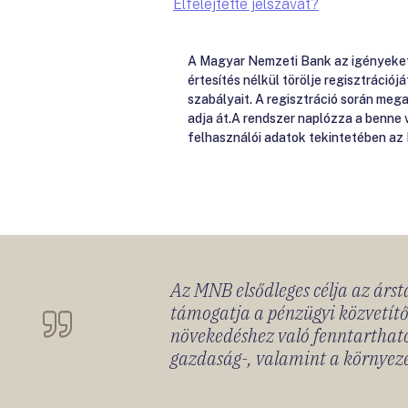
Elfelejtette jelszavát?
A Magyar Nemzeti Bank az igényeket e
értesítés nélkül törölje regisztrációj
szabályait. A regisztráció során me
adja át.A rendszer naplózza a benne
felhasználói adatok tekintetében az
Az MNB elsődleges célja az ársta
támogatja a pénzügyi közvetítő
növekedéshez való fenntartható
gazdaság-, valamint a környeze