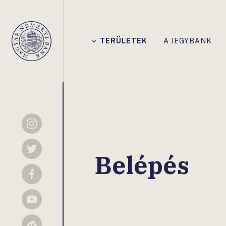
Főmenü
TERÜLETEK
A JEGYBANK
Magyar
Nemzeti
Bank
Instagram
Twitter
Belépés
Facebook
YouTube