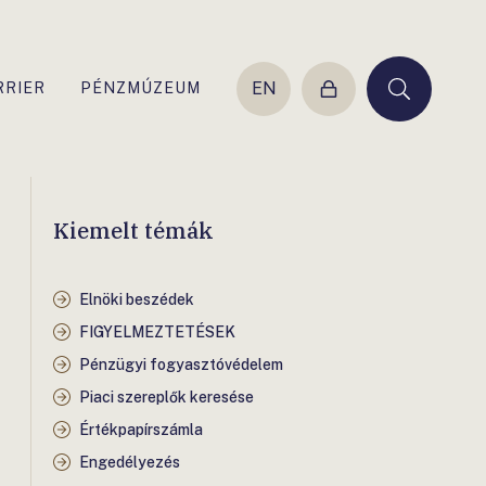
EN
RRIER
PÉNZMÚZEUM
Belépés
Keresés
Kiemelt témák
Elnöki beszédek
FIGYELMEZTETÉSEK
Pénzügyi fogyasztóvédelem
Piaci szereplők keresése
Értékpapírszámla
Engedélyezés