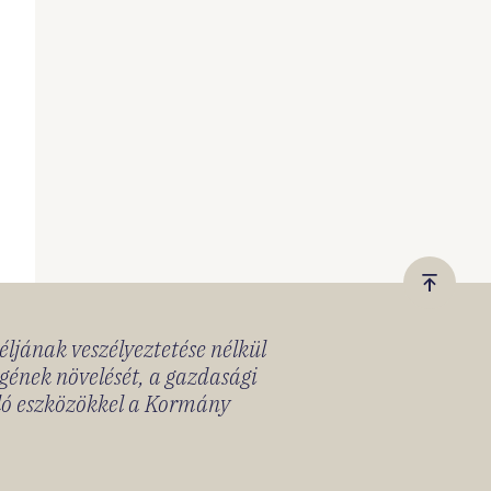
Vissza
a
céljának veszélyeztetése nélkül
tetejér
gének növelését, a gazdasági
lló eszközökkel a Kormány