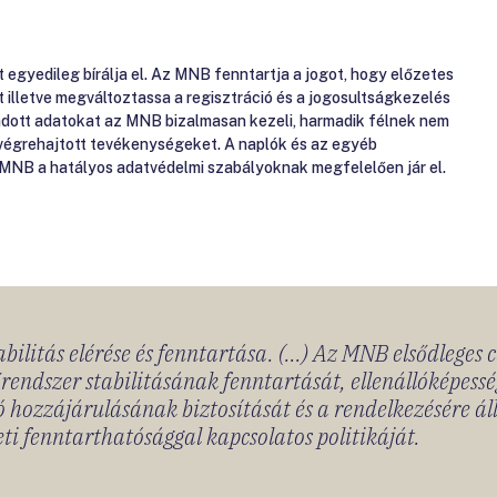
gyedileg bírálja el. Az MNB fenntartja a jogot, hogy előzetes
át illetve megváltoztassa a regisztráció és a jogosultságkezelés
gadott adatokat az MNB bizalmasan kezeli, harmadik félnek nem
 végrehajtott tevékenységeket. A naplók és az egyéb
 MNB a hatályos adatvédelmi szabályoknak megfelelően jár el.
bilitás elérése és fenntartása. (...) Az MNB elsődleges 
rendszer stabilitásának fenntartását, ellenállóképessé
 hozzájárulásának biztosítását és a rendelkezésére á
ti fenntarthatósággal kapcsolatos politikáját.