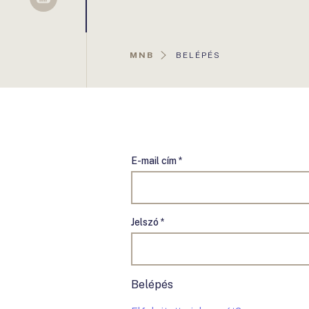
Sellsy
AKTUÁLIS
MNB
BELÉPÉS
OLDAL:
E-mail cím *
Jelszó *
Belépés