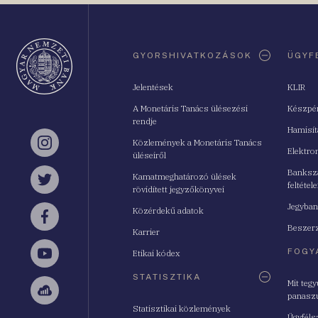
Oldaltérkép
GYORSHIVATKOZÁSOK
ÜGYF
Jelentések
KLIR
A Monetáris Tanács ülésezési
Készpé
rendje
Hamisí
Közlemények a Monetáris Tanács
Instagram
Elektro
üléseiről
Bankszá
Kamatmeghatározó ülések
feltétele
Twitter
rövidített jegyzőkönyvei
Jegyban
Közérdekű adatok
Facebook
Beszerz
Karrier
FOGY
Etikai kódex
YouTube
STATISZTIKA
Mit teg
panasz
Sellsy
Statisztikai közlemények
Ügyféls