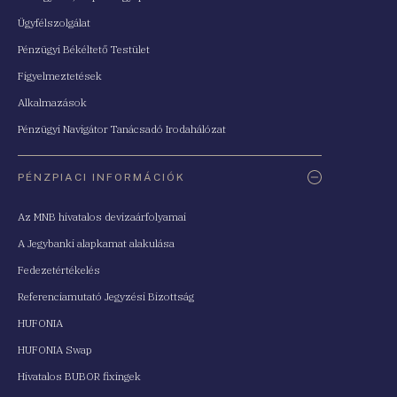
Ügyfélszolgálat
Pénzügyi Békéltető Testület
Figyelmeztetések
Alkalmazások
Pénzügyi Navigátor Tanácsadó Irodahálózat
PÉNZPIACI INFORMÁCIÓK
Az MNB hivatalos devizaárfolyamai
A Jegybanki alapkamat alakulása
Fedezetértékelés
Referenciamutató Jegyzési Bizottság
HUFONIA
HUFONIA Swap
Hivatalos BUBOR fixingek