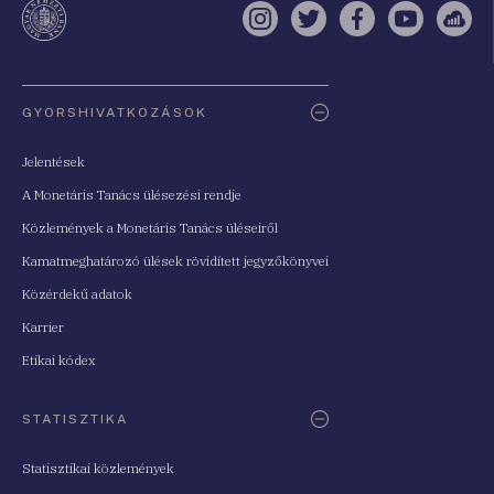
Instagram
Twitter
Facebook
YouTube
Sell
Oldaltérkép
GYORSHIVATKOZÁSOK
Jelentések
A Monetáris Tanács ülésezési rendje
Közlemények a Monetáris Tanács üléseiről
Kamatmeghatározó ülések rövidített jegyzőkönyvei
Közérdekű adatok
Karrier
Etikai kódex
STATISZTIKA
Statisztikai közlemények