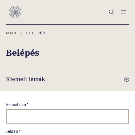
Főmenü
Keresés
Men
Magyar
Nemzeti
Bank
AKTUÁLIS
MNB
BELÉPÉS
OLDAL:
Belépés
Kiemelt témák
E-mail cím *
Jelszó *