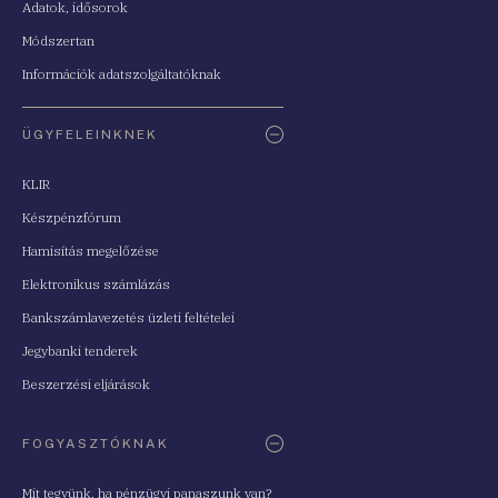
Adatok, idősorok
Módszertan
Információk adatszolgáltatóknak
ÜGYFELEINKNEK
KLIR
Készpénzfórum
Hamisítás megelőzése
Elektronikus számlázás
Bankszámlavezetés üzleti feltételei
Jegybanki tenderek
Beszerzési eljárások
FOGYASZTÓKNAK
Mit tegyünk, ha pénzügyi panaszunk van?