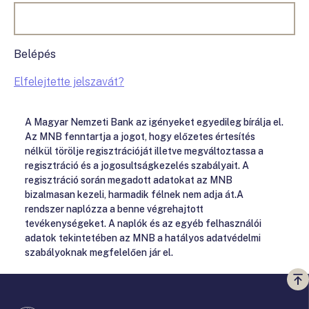
Belépés
Elfelejtette jelszavát?
A Magyar Nemzeti Bank az igényeket egyedileg bírálja el.
Az MNB fenntartja a jogot, hogy előzetes értesítés
nélkül törölje regisztrációját illetve megváltoztassa a
regisztráció és a jogosultságkezelés szabályait. A
regisztráció során megadott adatokat az MNB
bizalmasan kezeli, harmadik félnek nem adja át.A
rendszer naplózza a benne végrehajtott
tevékenységeket. A naplók és az egyéb felhasználói
adatok tekintetében az MNB a hatályos adatvédelmi
szabályoknak megfelelően jár el.
Vi
a
te