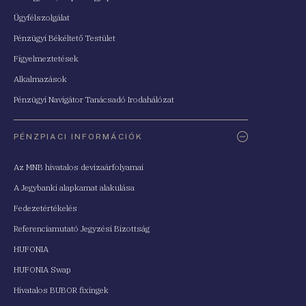
Ügyfélszolgálat
Pénzügyi Békéltető Testület
Figyelmeztetések
Alkalmazások
Pénzügyi Navigátor Tanácsadó Irodahálózat
PÉNZPIACI INFORMÁCIÓK
Az MNB hivatalos devizaárfolyamai
A Jegybanki alapkamat alakulása
Fedezetértékelés
Referenciamutató Jegyzési Bizottság
HUFONIA
HUFONIA Swap
Hivatalos BUBOR fixingek