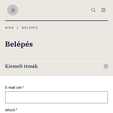
Főmenü
Keresés
Men
Magyar
Nemzeti
Bank
AKTUÁLIS
MNB
BELÉPÉS
OLDAL:
Belépés
Kiemelt témák
E-mail cím *
Jelszó *