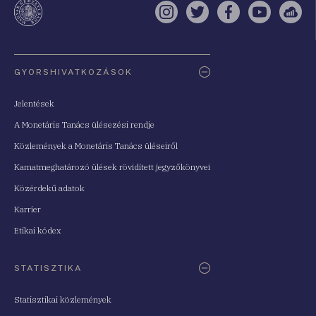
Instagram
Twitter
Facebook
YouTube
Sell
Oldaltérkép
GYORSHIVATKOZÁSOK
Jelentések
A Monetáris Tanács ülésezési rendje
Közlemények a Monetáris Tanács üléseiről
Kamatmeghatározó ülések rövidített jegyzőkönyvei
Közérdekű adatok
Karrier
Etikai kódex
STATISZTIKA
Statisztikai közlemények