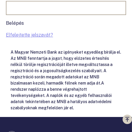
Belépés
Elfelejtette jelszavát?
A Magyar Nemzeti Bank az igényeket egyedileg bírálja el.
Az MNB fenntartja a jogot, hogy előzetes értesítés
nélkül törölje regisztrációját illetve megváltoztassa a
regisztráció és a jogosultságkezelés szabályait. A
regisztráció során megadott adatokat az MNB
bizalmasan kezeli, harmadik félnek nem adja át.A
rendszer naplózza a benne végrehajtott
tevékenységeket. A naplók és az egyéb felhasználói
adatok tekintetében az MNB a hatályos adatvédelmi
szabályoknak megfelelően jár el.
Vi
a
te