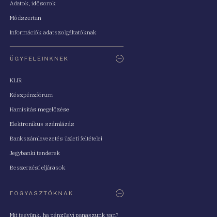
Adatok, idősorok
Módszertan
Információk adatszolgáltatóknak
ÜGYFELEINKNEK
KLIR
Készpénzfórum
Hamisítás megelőzése
Elektronikus számlázás
Bankszámlavezetés üzleti feltételei
Jegybanki tenderek
Beszerzési eljárások
FOGYASZTÓKNAK
Mit tegyünk, ha pénzügyi panaszunk van?