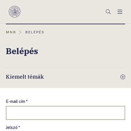
Főmenü
Keresés
Men
Magyar
Nemzeti
Bank
AKTUÁLIS
MNB
BELÉPÉS
OLDAL:
Belépés
Kiemelt témák
E-mail cím *
Jelszó *