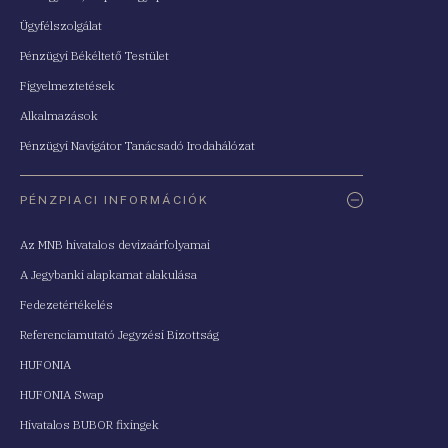
Ügyfélszolgálat
Pénzügyi Békéltető Testület
Figyelmeztetések
Alkalmazások
Pénzügyi Navigátor Tanácsadó Irodahálózat
PÉNZPIACI INFORMÁCIÓK
Az MNB hivatalos devizaárfolyamai
A Jegybanki alapkamat alakulása
Fedezetértékelés
Referenciamutató Jegyzési Bizottság
HUFONIA
HUFONIA Swap
Hivatalos BUBOR fixingek