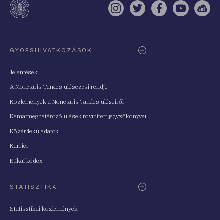
Instagram
Twitter
Facebook
YouTube
Sell
Oldaltérkép
GYORSHIVATKOZÁSOK
Jelentések
A Monetáris Tanács ülésezési rendje
Közlemények a Monetáris Tanács üléseiről
Kamatmeghatározó ülések rövidített jegyzőkönyvei
Közérdekű adatok
Karrier
Etikai kódex
STATISZTIKA
Statisztikai közlemények