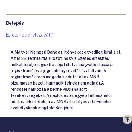
Belépés
Elfelejtette jelszavát?
A Magyar Nemzeti Bank az igényeket egyedileg bírálja el.
Az MNB fenntartja a jogot, hogy előzetes értesítés
nélkül törölje regisztrációját illetve megváltoztassa a
regisztráció és a jogosultságkezelés szabályait. A
regisztráció során megadott adatokat az MNB
bizalmasan kezeli, harmadik félnek nem adja át.A
rendszer naplózza a benne végrehajtott
tevékenységeket. A naplók és az egyéb felhasználói
adatok tekintetében az MNB a hatályos adatvédelmi
szabályoknak megfelelően jár el.
Vi
a
te