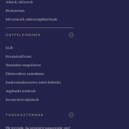
Adatok, idősorok
Módszertan
Információk adatszolgáltatóknak
ÜGYFELEINKNEK
KLIR
Készpénzfórum
Hamisítás megelőzése
Elektronikus számlázás
Bankszámlavezetés üzleti feltételei
Jegybanki tenderek
Beszerzési eljárások
FOGYASZTÓKNAK
Mit tegyünk, ha pénzügyi panaszunk van?