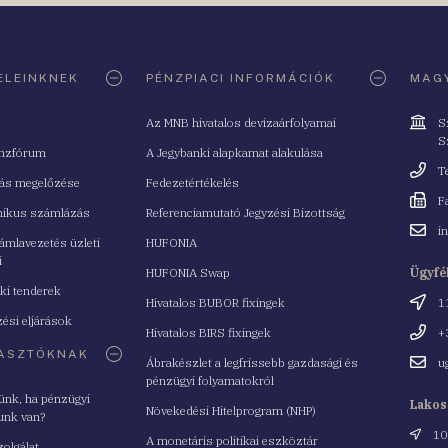
ELEINKNEK
PÉNZPIACI INFORMÁCIÓK
MAGY
Cím
Az MNB hivatalos devizaárfolyamai
S
S
nzfórum
A Jegybanki alapkamat alakulása
Telefo
T
tás megelőzése
Fedezetértékelés
Fax
F
nikus számlázás
Referenciamutató Jegyzési Bizottság
Email
i
mlavezetés üzleti
HUFONIA
cím
i
HUFONIA Swap
Ügyfé
ki tenderek
Cím
Hivatalos BUBOR fixingek
1
ési eljárások
Telefo
Hivatalos BIRS fixingek
+
ASZTÓKNAK
Email
Ábrakészlet a legfrissebb gazdasági és
u
cím
pénzügyi folyamatokról
yünk, ha pénzügyi
Lakos
Növekedési Hitelprogram (NHP)
unk van?
Cím
10
A monetáris politikai eszköztár
zolgálat