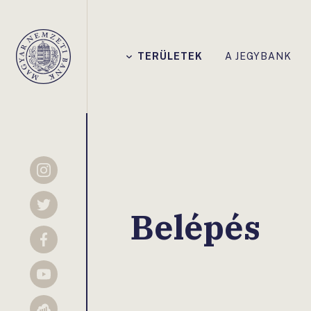
Főmenü
TERÜLETEK
A JEGYBANK
Magyar
Nemzeti
Bank
Instagram
Twitter
Belépés
Facebook
YouTube