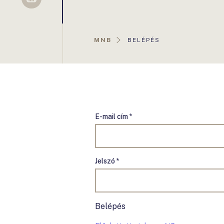
Sellsy
AKTUÁLIS
MNB
BELÉPÉS
OLDAL:
E-mail cím *
Jelszó *
Belépés