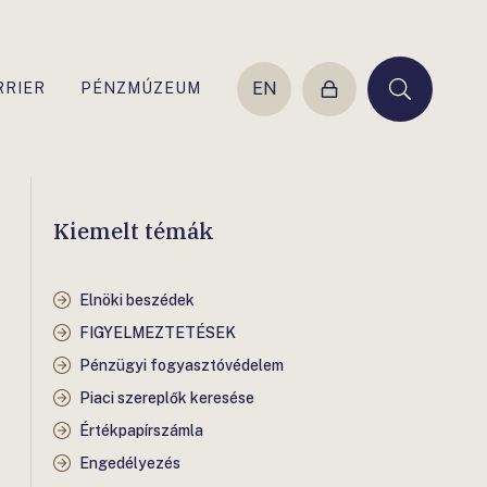
EN
RRIER
PÉNZMÚZEUM
Belépés
Keresés
Kiemelt témák
Elnöki beszédek
FIGYELMEZTETÉSEK
Pénzügyi fogyasztóvédelem
Piaci szereplők keresése
Értékpapírszámla
Engedélyezés