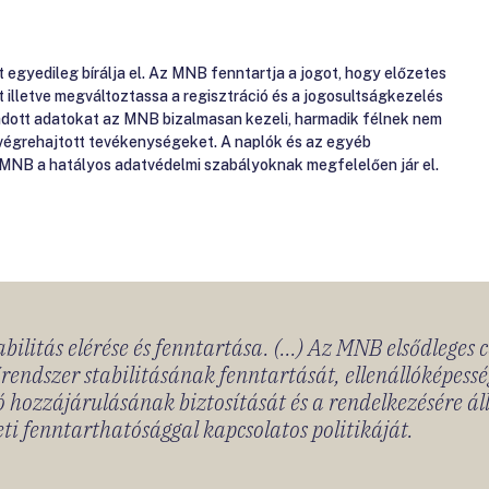
gyedileg bírálja el. Az MNB fenntartja a jogot, hogy előzetes
át illetve megváltoztassa a regisztráció és a jogosultságkezelés
gadott adatokat az MNB bizalmasan kezeli, harmadik félnek nem
 végrehajtott tevékenységeket. A naplók és az egyéb
 MNB a hatályos adatvédelmi szabályoknak megfelelően jár el.
bilitás elérése és fenntartása. (...) Az MNB elsődleges 
rendszer stabilitásának fenntartását, ellenállóképessé
 hozzájárulásának biztosítását és a rendelkezésére á
ti fenntarthatósággal kapcsolatos politikáját.