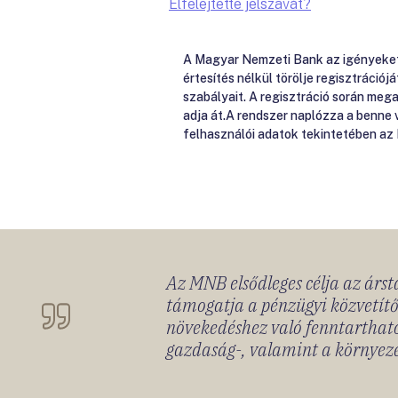
Elfelejtette jelszavát?
A Magyar Nemzeti Bank az igényeket e
értesítés nélkül törölje regisztrációj
szabályait. A regisztráció során me
adja át.A rendszer naplózza a benne
felhasználói adatok tekintetében az
Az MNB elsődleges célja az ársta
támogatja a pénzügyi közvetítő
növekedéshez való fenntartható
gazdaság-, valamint a környeze