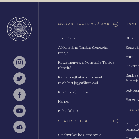
Oldaltérkép
GYORSHIVATKOZÁSOK
ÜGYF
Jelentések
KLIR
A Monetáris Tanács ülésezési
Készpé
rendje
Hamisí
Közlemények a Monetáris Tanács
Instagram
Elektro
üléseiről
Bankszá
Kamatmeghatározó ülések
feltétele
Twitter
rövidített jegyzőkönyvei
Jegyban
Közérdekű adatok
Facebook
Beszerz
Karrier
FOGY
Etikai kódex
YouTube
STATISZTIKA
Mit teg
panasz
Sellsy
Statisztikai közlemények
Ügyféls