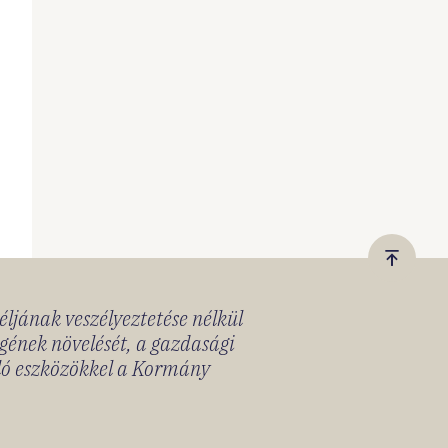
Vissza
a
céljának veszélyeztetése nélkül
tetejér
gének növelését, a gazdasági
lló eszközökkel a Kormány