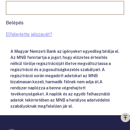
Belépés
Elfelejtette jelszavát?
A Magyar Nemzeti Bank az igényeket egyedileg bírálja el.
Az MNB fenntartja a jogot, hogy előzetes értesítés
nélkül törölje regisztrációját illetve megváltoztassa a
regisztráció és a jogosultságkezelés szabályait. A
regisztráció során megadott adatokat az MNB
bizalmasan kezeli, harmadik félnek nem adja át.A
rendszer naplózza a benne végrehajtott
tevékenységeket. A naplók és az egyéb felhasználói
adatok tekintetében az MNB a hatályos adatvédelmi
szabályoknak megfelelően jár el.
Vi
a
te