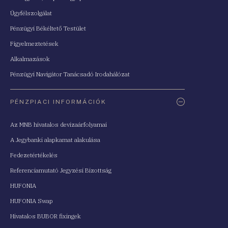
Ügyfélszolgálat
Pénzügyi Békéltető Testület
Figyelmeztetések
Alkalmazások
Pénzügyi Navigátor Tanácsadó Irodahálózat
PÉNZPIACI INFORMÁCIÓK
Az MNB hivatalos devizaárfolyamai
A Jegybanki alapkamat alakulása
Fedezetértékelés
Referenciamutató Jegyzési Bizottság
HUFONIA
HUFONIA Swap
Hivatalos BUBOR fixingek