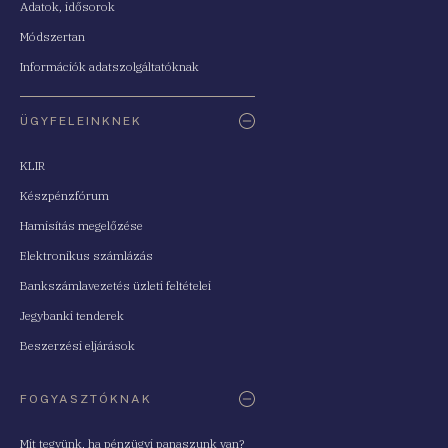
Adatok, idősorok
Módszertan
Információk adatszolgáltatóknak
ÜGYFELEINKNEK
KLIR
Készpénzfórum
Hamisítás megelőzése
Elektronikus számlázás
Bankszámlavezetés üzleti feltételei
Jegybanki tenderek
Beszerzési eljárások
FOGYASZTÓKNAK
Mit tegyünk, ha pénzügyi panaszunk van?