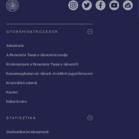
Instagram
Twitter
Facebook
YouTube
Sell
Oldaltérkép
GYORSHIVATKOZÁSOK
Jelentések
A Monetáris Tanács ülésezési rendje
Közlemények a Monetáris Tanács üléseiről
Kamatmeghatározó ülések rövidített jegyzőkönyvei
Közérdekű adatok
Karrier
Etikai kódex
STATISZTIKA
Statisztikai közlemények