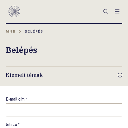
Főmenü
Keresés
Men
Magyar
Nemzeti
Bank
AKTUÁLIS
MNB
BELÉPÉS
OLDAL:
Belépés
Kiemelt témák
E-mail cím *
Jelszó *