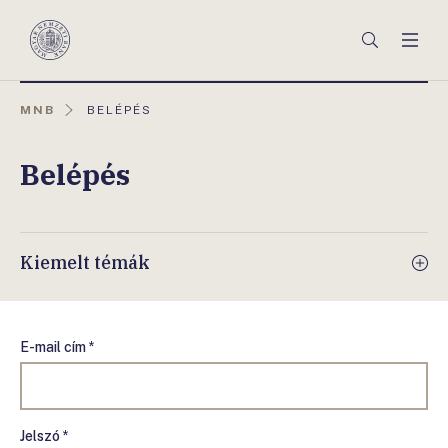
Főmenü
Keresés
Men
Magyar
Nemzeti
Bank
AKTUÁLIS
MNB
BELÉPÉS
OLDAL:
Belépés
Kiemelt témák
E-mail cím *
Jelszó *