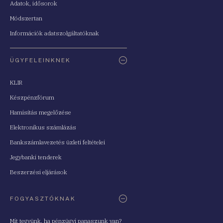
Adatok, idősorok
Módszertan
Információk adatszolgáltatóknak
ÜGYFELEINKNEK
KLIR
Készpénzfórum
Hamisítás megelőzése
Elektronikus számlázás
Bankszámlavezetés üzleti feltételei
Jegybanki tenderek
Beszerzési eljárások
FOGYASZTÓKNAK
Mit tegyünk, ha pénzügyi panaszunk van?