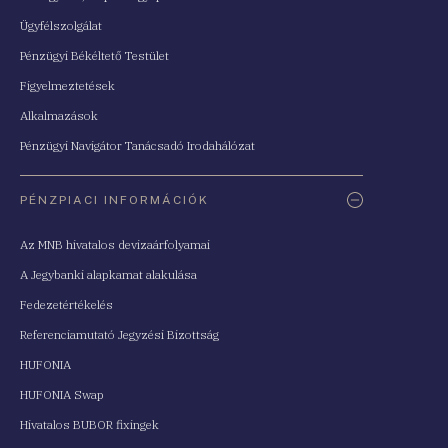
Ügyfélszolgálat
Pénzügyi Békéltető Testület
Figyelmeztetések
Alkalmazások
Pénzügyi Navigátor Tanácsadó Irodahálózat
PÉNZPIACI INFORMÁCIÓK
Az MNB hivatalos devizaárfolyamai
A Jegybanki alapkamat alakulása
Fedezetértékelés
Referenciamutató Jegyzési Bizottság
HUFONIA
HUFONIA Swap
Hivatalos BUBOR fixingek