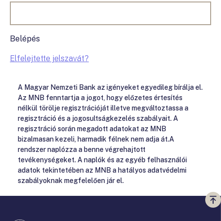
Belépés
Elfelejtette jelszavát?
A Magyar Nemzeti Bank az igényeket egyedileg bírálja el.
Az MNB fenntartja a jogot, hogy előzetes értesítés
nélkül törölje regisztrációját illetve megváltoztassa a
regisztráció és a jogosultságkezelés szabályait. A
regisztráció során megadott adatokat az MNB
bizalmasan kezeli, harmadik félnek nem adja át.A
rendszer naplózza a benne végrehajtott
tevékenységeket. A naplók és az egyéb felhasználói
adatok tekintetében az MNB a hatályos adatvédelmi
szabályoknak megfelelően jár el.
Vi
a
te