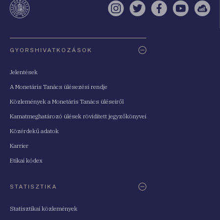
Instagram
Twitter
Facebook
YouTube
Sell
Oldaltérkép
GYORSHIVATKOZÁSOK
Jelentések
A Monetáris Tanács ülésezési rendje
Közlemények a Monetáris Tanács üléseiről
Kamatmeghatározó ülések rövidített jegyzőkönyvei
Közérdekű adatok
Karrier
Etikai kódex
STATISZTIKA
Statisztikai közlemények