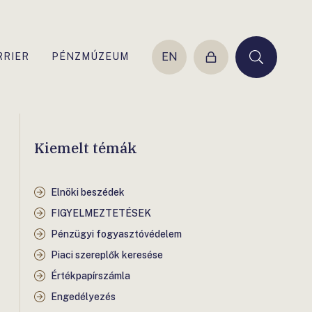
EN
RRIER
PÉNZMÚZEUM
Belépés
Keresés
Kiemelt témák
Elnöki beszédek
FIGYELMEZTETÉSEK
Pénzügyi fogyasztóvédelem
Piaci szereplők keresése
Értékpapírszámla
Engedélyezés