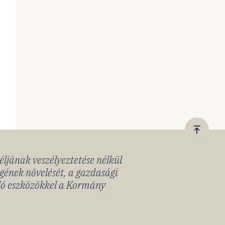
Vissza
a
céljának veszélyeztetése nélkül
tetejér
gének növelését, a gazdasági
lló eszközökkel a Kormány