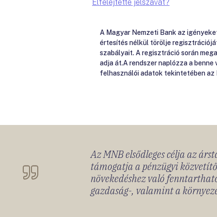
Elfelejtette jelszavát?
A Magyar Nemzeti Bank az igényeket e
értesítés nélkül törölje regisztrációj
szabályait. A regisztráció során me
adja át.A rendszer naplózza a benne
felhasználói adatok tekintetében az
Az MNB elsődleges célja az ársta
támogatja a pénzügyi közvetítő
növekedéshez való fenntartható
gazdaság-, valamint a környeze