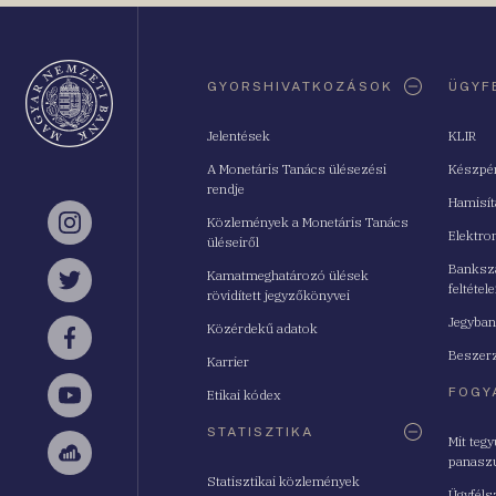
Oldaltérkép
GYORSHIVATKOZÁSOK
ÜGYF
Jelentések
KLIR
A Monetáris Tanács ülésezési
Készpé
rendje
Hamisí
Közlemények a Monetáris Tanács
Instagram
Elektro
üléseiről
Bankszá
Kamatmeghatározó ülések
feltétele
Twitter
rövidített jegyzőkönyvei
Jegyban
Közérdekű adatok
Facebook
Beszerz
Karrier
FOGY
Etikai kódex
YouTube
STATISZTIKA
Mit teg
panasz
Sellsy
Statisztikai közlemények
Ügyféls