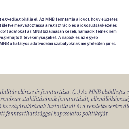
gyedileg bírálja el. Az MNB fenntartja a jogot, hogy előzetes
át illetve megváltoztassa a regisztráció és a jogosultságkezelés
gadott adatokat az MNB bizalmasan kezeli, harmadik félnek nem
 végrehajtott tevékenységeket. A naplók és az egyéb
 MNB a hatályos adatvédelmi szabályoknak megfelelően jár el.
bilitás elérése és fenntartása. (...) Az MNB elsődleges 
rendszer stabilitásának fenntartását, ellenállóképessé
 hozzájárulásának biztosítását és a rendelkezésére á
ti fenntarthatósággal kapcsolatos politikáját.