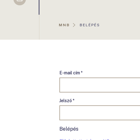
Sellsy
AKTUÁLIS
MNB
BELÉPÉS
OLDAL:
E-mail cím *
Jelszó *
Belépés