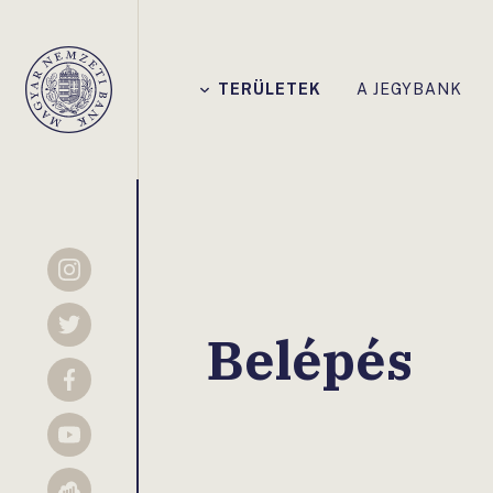
Főmenü
TERÜLETEK
A JEGYBANK
Magyar
Nemzeti
Bank
Instagram
Twitter
Belépés
Facebook
YouTube