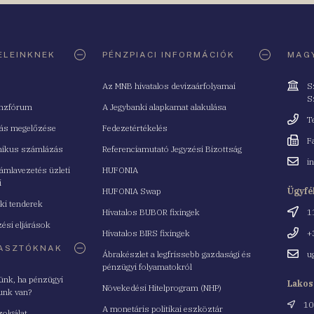
ELEINKNEK
PÉNZPIACI INFORMÁCIÓK
MAGY
Cím
Az MNB hivatalos devizaárfolyamai
S
S
nzfórum
A Jegybanki alapkamat alakulása
Telefo
T
tás megelőzése
Fedezetértékelés
Fax
F
nikus számlázás
Referenciamutató Jegyzési Bizottság
Email
i
mlavezetés üzleti
HUFONIA
cím
i
HUFONIA Swap
Ügyfé
ki tenderek
Cím
Hivatalos BUBOR fixingek
1
ési eljárások
Telefo
Hivatalos BIRS fixingek
+
ASZTÓKNAK
Email
Ábrakészlet a legfrissebb gazdasági és
u
cím
pénzügyi folyamatokról
yünk, ha pénzügyi
Lakos
Növekedési Hitelprogram (NHP)
unk van?
Cím
10
A monetáris politikai eszköztár
zolgálat