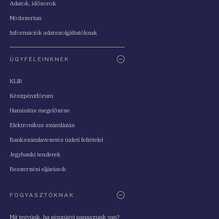
Adatok, idősorok
Módszertan
Információk adatszolgáltatóknak
ÜGYFELEINKNEK
KLIR
Készpénzfórum
Hamisítás megelőzése
Elektronikus számlázás
Bankszámlavezetés üzleti feltételei
Jegybanki tenderek
Beszerzési eljárások
FOGYASZTÓKNAK
Mit tegyünk, ha pénzügyi panaszunk van?