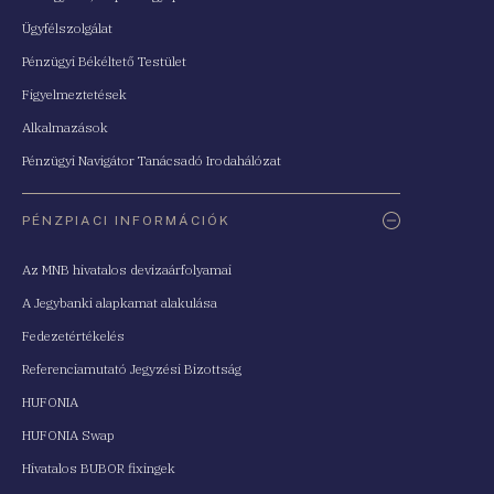
Ügyfélszolgálat
Pénzügyi Békéltető Testület
Figyelmeztetések
Alkalmazások
Pénzügyi Navigátor Tanácsadó Irodahálózat
PÉNZPIACI INFORMÁCIÓK
Az MNB hivatalos devizaárfolyamai
A Jegybanki alapkamat alakulása
Fedezetértékelés
Referenciamutató Jegyzési Bizottság
HUFONIA
HUFONIA Swap
Hivatalos BUBOR fixingek