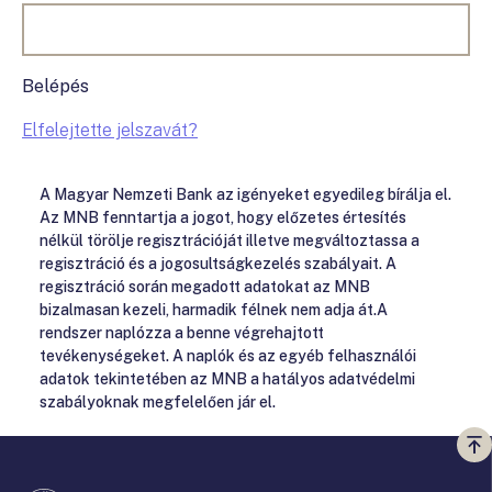
Belépés
Elfelejtette jelszavát?
A Magyar Nemzeti Bank az igényeket egyedileg bírálja el.
Az MNB fenntartja a jogot, hogy előzetes értesítés
nélkül törölje regisztrációját illetve megváltoztassa a
regisztráció és a jogosultságkezelés szabályait. A
regisztráció során megadott adatokat az MNB
bizalmasan kezeli, harmadik félnek nem adja át.A
rendszer naplózza a benne végrehajtott
tevékenységeket. A naplók és az egyéb felhasználói
adatok tekintetében az MNB a hatályos adatvédelmi
szabályoknak megfelelően jár el.
Vi
a
te