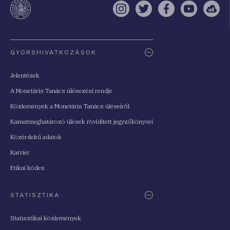
Instagram
Twitter
Facebook
YouTube
Sell
Oldaltérkép
GYORSHIVATKOZÁSOK
Jelentések
A Monetáris Tanács ülésezési rendje
Közlemények a Monetáris Tanács üléseiről
Kamatmeghatározó ülések rövidített jegyzőkönyvei
Közérdekű adatok
Karrier
Etikai kódex
STATISZTIKA
Statisztikai közlemények