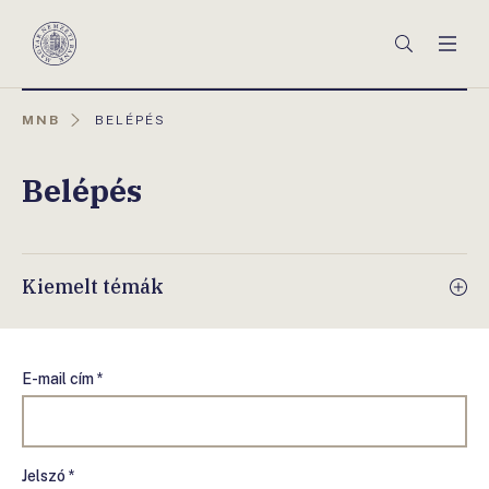
Főmenü
Keresés
Men
Magyar
Nemzeti
Bank
AKTUÁLIS
MNB
BELÉPÉS
OLDAL:
Belépés
Kiemelt témák
E-mail cím *
Jelszó *