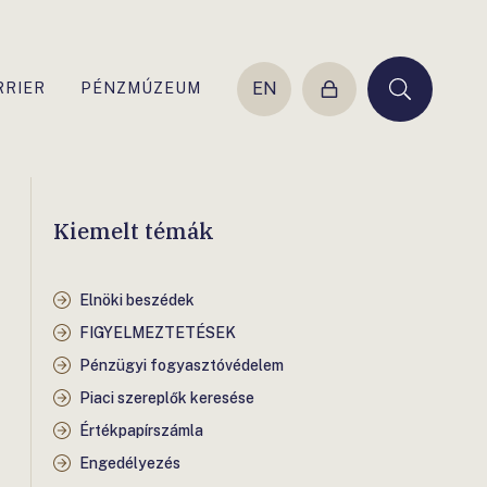
EN
RRIER
PÉNZMÚZEUM
Belépés
Keresés
Kiemelt témák
Elnöki beszédek
FIGYELMEZTETÉSEK
Pénzügyi fogyasztóvédelem
Piaci szereplők keresése
Értékpapírszámla
Engedélyezés