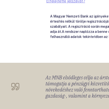
Elfelejtette jelszavát?
A Magyar Nemzeti Bank az igényeket e
értesítés nélkül törölje regisztrációj
szabályait. A regisztráció során me
adja át.A rendszer naplózza a benne
felhasználói adatok tekintetében az
Az MNB elsődleges célja az ársta
támogatja a pénzügyi közvetítő
növekedéshez való fenntartható
gazdaság-, valamint a környeze