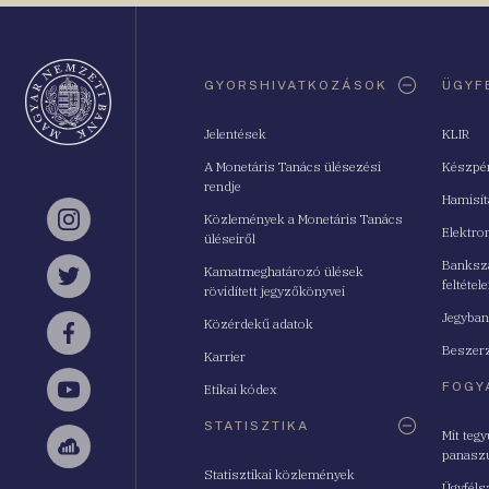
Oldaltérkép
GYORSHIVATKOZÁSOK
ÜGYF
Jelentések
KLIR
A Monetáris Tanács ülésezési
Készpé
rendje
Hamisí
Közlemények a Monetáris Tanács
Instagram
Elektro
üléseiről
Bankszá
Kamatmeghatározó ülések
feltétele
Twitter
rövidített jegyzőkönyvei
Jegyban
Közérdekű adatok
Facebook
Beszerz
Karrier
FOGY
Etikai kódex
YouTube
STATISZTIKA
Mit teg
panasz
Sellsy
Statisztikai közlemények
Ügyféls