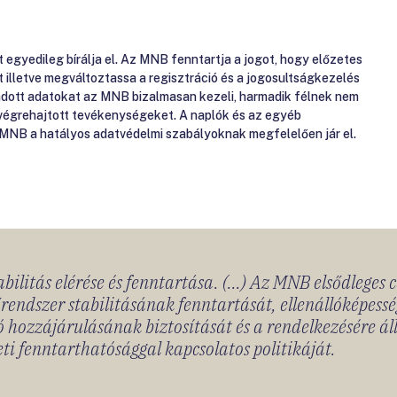
gyedileg bírálja el. Az MNB fenntartja a jogot, hogy előzetes
át illetve megváltoztassa a regisztráció és a jogosultságkezelés
gadott adatokat az MNB bizalmasan kezeli, harmadik félnek nem
 végrehajtott tevékenységeket. A naplók és az egyéb
 MNB a hatályos adatvédelmi szabályoknak megfelelően jár el.
bilitás elérése és fenntartása. (...) Az MNB elsődleges 
rendszer stabilitásának fenntartását, ellenállóképessé
 hozzájárulásának biztosítását és a rendelkezésére á
ti fenntarthatósággal kapcsolatos politikáját.