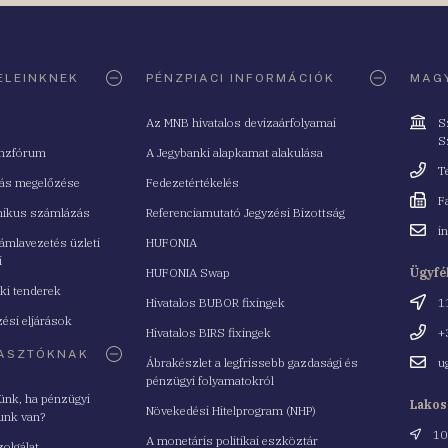
ELEINKNEK
PÉNZPIACI INFORMÁCIÓK
MAGY
Cím
Az MNB hivatalos devizaárfolyamai
S
S
nzfórum
A Jegybanki alapkamat alakulása
Telefo
T
tás megelőzése
Fedezetértékelés
Fax
F
nikus számlázás
Referenciamutató Jegyzési Bizottság
Email
i
mlavezetés üzleti
HUFONIA
cím
i
HUFONIA Swap
Ügyfé
ki tenderek
Cím
Hivatalos BUBOR fixingek
1
ési eljárások
Telefo
Hivatalos BIRS fixingek
+
ASZTÓKNAK
Email
Ábrakészlet a legfrissebb gazdasági és
u
cím
pénzügyi folyamatokról
yünk, ha pénzügyi
Lakos
Növekedési Hitelprogram (NHP)
unk van?
Cím
10
A monetáris politikai eszköztár
zolgálat