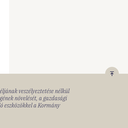
Vissza
a
céljának veszélyeztetése nélkül
tetejér
gének növelését, a gazdasági
lló eszközökkel a Kormány