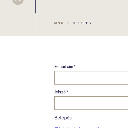
Sellsy
AKTUÁLIS
MNB
BELÉPÉS
OLDAL:
E-mail cím *
Jelszó *
Belépés