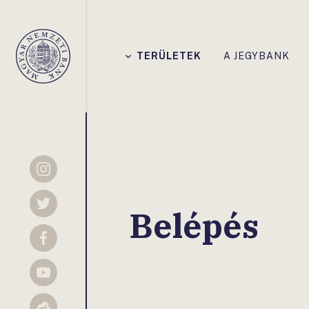
Főmenü
TERÜLETEK
A JEGYBANK
Magyar
Nemzeti
Bank
Instagram
Twitter
Belépés
Facebook
YouTube