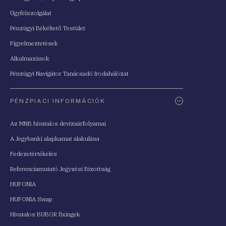
Ügyfélszolgálat
Pénzügyi Békéltető Testület
Figyelmeztetések
Alkalmazások
Pénzügyi Navigátor Tanácsadó Irodahálózat
PÉNZPIACI INFORMÁCIÓK
Az MNB hivatalos devizaárfolyamai
A Jegybanki alapkamat alakulása
Fedezetértékelés
Referenciamutató Jegyzési Bizottság
HUFONIA
HUFONIA Swap
Hivatalos BUBOR fixingek