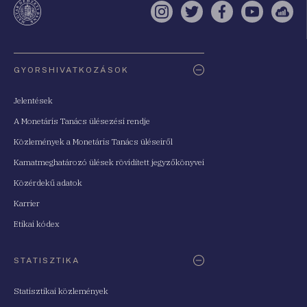
Instagram
Twitter
Facebook
YouTube
Sell
Oldaltérkép
GYORSHIVATKOZÁSOK
Jelentések
A Monetáris Tanács ülésezési rendje
Közlemények a Monetáris Tanács üléseiről
Kamatmeghatározó ülések rövidített jegyzőkönyvei
Közérdekű adatok
Karrier
Etikai kódex
STATISZTIKA
Statisztikai közlemények