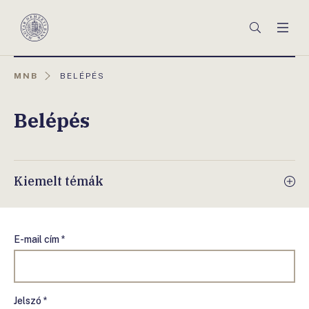
Főmenü
Keresés
Men
Magyar
Nemzeti
Bank
AKTUÁLIS
MNB
BELÉPÉS
OLDAL:
Belépés
Kiemelt témák
E-mail cím *
Jelszó *