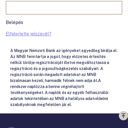
Belépés
Elfelejtette jelszavát?
A Magyar Nemzeti Bank az igényeket egyedileg bírálja el.
Az MNB fenntartja a jogot, hogy előzetes értesítés
nélkül törölje regisztrációját illetve megváltoztassa a
regisztráció és a jogosultságkezelés szabályait. A
regisztráció során megadott adatokat az MNB
bizalmasan kezeli, harmadik félnek nem adja át.A
rendszer naplózza a benne végrehajtott
tevékenységeket. A naplók és az egyéb felhasználói
adatok tekintetében az MNB a hatályos adatvédelmi
szabályoknak megfelelően jár el.
Vi
a
te