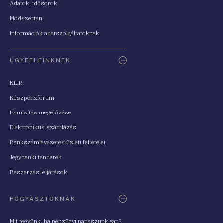
Adatok, idősorok
Módszertan
Információk adatszolgáltatóknak
ÜGYFELEINKNEK
KLIR
Készpénzfórum
Hamisítás megelőzése
Elektronikus számlázás
Bankszámlavezetés üzleti feltételei
Jegybanki tenderek
Beszerzési eljárások
FOGYASZTÓKNAK
Mit tegyünk, ha pénzügyi panaszunk van?