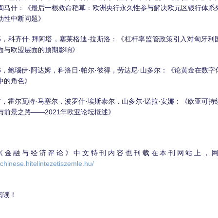
陶马什：《最后一根救命稻草：欧洲央行永久性参与解决欧元区银行体系
动性中断问题》
5，科齐什·拜阿塔，塞莱格迪·拉斯洛：《杠杆率监管政策引入对匈牙利
面与欧盟层面的预期影响》
6，鲍瑙伊·阿达姆，科洛日·帕尔·彼得，劳达尼·山多尔：《论黄金在数字
中的角色》
7，霍尔瓦特·马塞尔，波罗什·埃斯泰尔，山多尔·诺拉·安娜：《欧亚可持
与前景之路——2021年欧亚论坛概述》
《金融与经济评论》中文特刊内容也刊载在本刊网站上，
//chinese.hitelintezetiszemle.hu/
阅读！