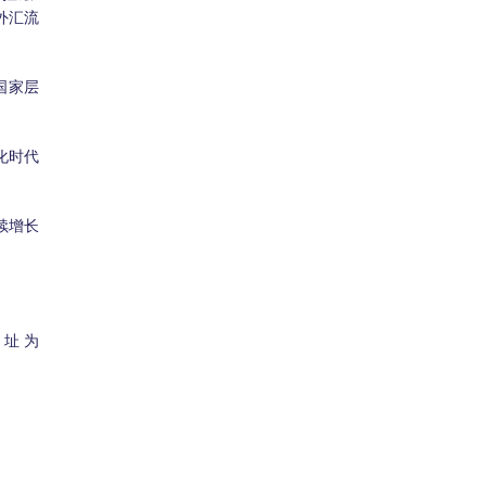
外汇流
国家层
化时代
续增长
网址为