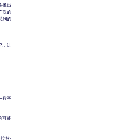
往推出
广泛的
受到的
究，进
—数字
的可能
拉兹·