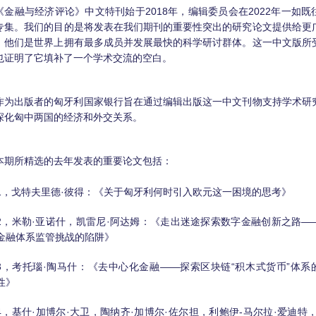
《金融与经济评论》中文特刊始于2018年，编辑委员会在2022年一如既
专集。我们的目的是将发表在我们期刊的重要性突出的研究论文提供给更
，他们是世界上拥有最多成员并发展最快的科学研讨群体。这一中文版所
也证明了它填补了一个学术交流的空白。
作为出版者的匈牙利国家银行旨在通过编辑出版这一中文刊物支持学术研
深化匈中两国的经济和外交关系。
本期所精选的去年发表的重要论文包括：
1，戈特夫里德·彼得：《关于匈牙利何时引入欧元这一困境的思考》
2，米勒·亚诺什，凯雷尼·阿达姆：《走出迷途探索数字金融创新之路—
金融体系监管挑战的陷阱》
3，考托瑙·陶马什：《去中心化金融——探索区块链“积木式货币”体系
性》
4，基什·加博尔·大卫，陶纳齐·加博尔·佐尔担，利鲍伊-马尔拉·爱迪特，