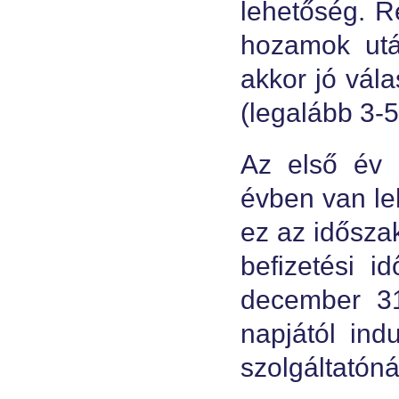
lehetőség. R
hozamok utá
akkor jó vála
(legalább 3-5
Az első év 
évben van leh
ez az idősza
befizetési 
december 31
napjától ind
szolgáltatóná