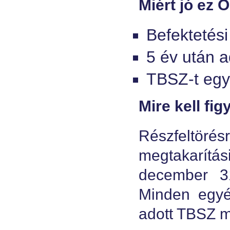
Miért jó ez 
Befektetési
5 év után 
TBSZ-t egy 
Mire kell fig
Részfeltörés
megtakarítá
december 31
Minden egyé
adott TBSZ m