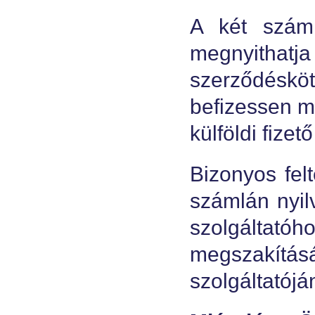
A két száml
megnyithatj
szerződéskö
befizessen m
külföldi fizet
Bizonyos felt
számlán nyil
szolgáltató
megszakításá
szolgáltatójá