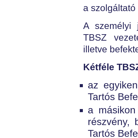
a szolgáltató 
A személyi 
TBSZ vezeté
illetve befekt
Kétféle TBS
az egyiken
Tartós Bef
a másikon 
részvény, b
Tartós Bef