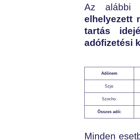
Az alábbi 
elhelyezett
tartás ide
adófizetési 
Adónem
Szja:
Szocho:
Összes adó:
Minden esetb