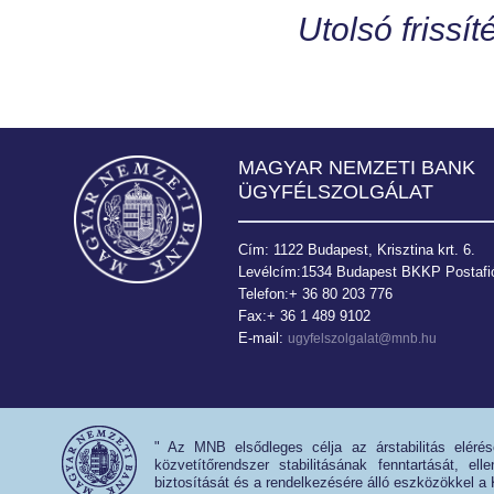
Utolsó frissít
MAGYAR NEMZETI BANK
ÜGYFÉLSZOLGÁLAT
Cím: 1122 Budapest, Krisztina krt. 6.
Levélcím:1534 Budapest BKKP Postafió
Telefon:+ 36 80 203 776
Fax:+ 36 1 489 9102
E-mail:
ugyfelszolgalat@mnb.hu
" Az MNB elsődleges célja az árstabilitás eléré
közvetítőrendszer stabilitásának fenntartását, e
biztosítását és a rendelkezésére álló eszközökkel a 