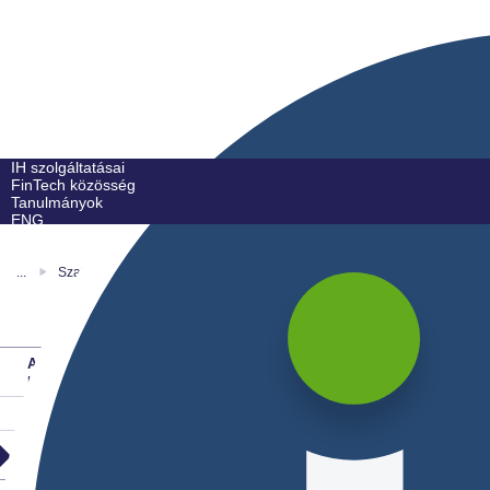
IH szolgáltatásai
FinTech közösség
Tanulmányok
ENG
...
Szabályozói támogató platform
Kérdés beküldése online űrlapon
A szabályozói támogatásról
röviden
Befogadási kritériumok
Kérdés beküldése online
űrlapon