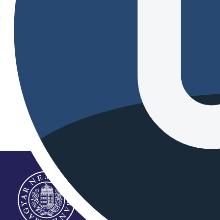
Kérdés feltöltése saját
Kapcsolatfelvétel, kérdés b
eszközről
Felhívjuk figyelmét, hogy a Sza
űrlap kitöltésével, vagy a Word
Felhívjuk figyelmét, hogy az 
elmentésére! A kérdőívet a kér
Kérdés beküldése online űrlap