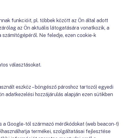
k funkcióit, pl. többek között az Ön által adott
árólag az Ön aktuális látogatására vonatkozik, a
a számítógépéről. Ne feledje, ezen cookie-k
tos választásokat.
asznált eszköz – böngésző pároshoz tartozó) egyedi
ön adatkezelési hozzájárulás alapján ezen sütikben
és a Google-tól származó mérőkódokat (web beacon-t)
lhasználhatja termékei, szolgáltatásai fejlesztése