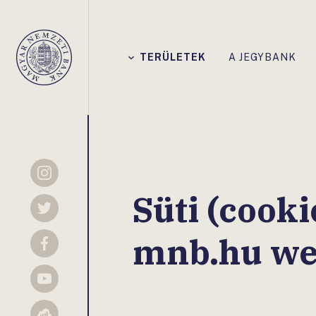
Főmenü
TERÜLETEK
A JEGYBANK
Magyar
Nemzeti
Bank
Instagram
Süti (cooki
Twitter
mnb.hu we
Facebook
YouTube