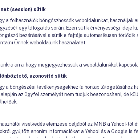
et (session) sütik
y a felhasználók böngészhessék weboldalunkat, használják anna
yzését egy látogatás során. Ezen sütik érvényességi ideje kiz
öngésző bezárásával a sütik e fajtája automatikusan törlődik 
ntálni Önnek weboldalunk használatát.
munkra arra, hogy megjegyezhessük a weboldalunkkal kapcsola
önböztető, azonosító sütik
hogy a böngészési tevékenységekhez (a honlap látogatásához h
 alapján az ügyfél személyét nem tudjuk beazonosítani, de kül
lhetőek.
használói viselkedés elemzése céljából az MNB a Yahoo!-tól 
król gyűjtött anonim információkat a Yahoo! és a Google is fe