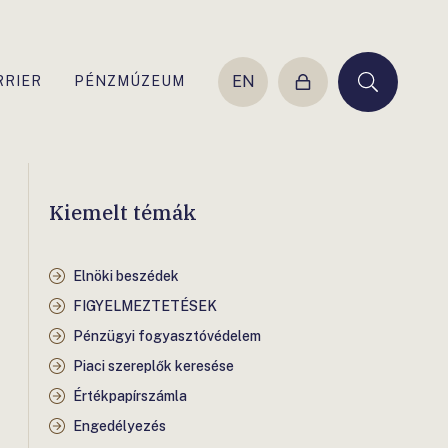
EN
RRIER
PÉNZMÚZEUM
Belépés
Keresés
Kiemelt témák
Elnöki beszédek
FIGYELMEZTETÉSEK
Pénzügyi fogyasztóvédelem
Piaci szereplők keresése
Értékpapírszámla
Engedélyezés