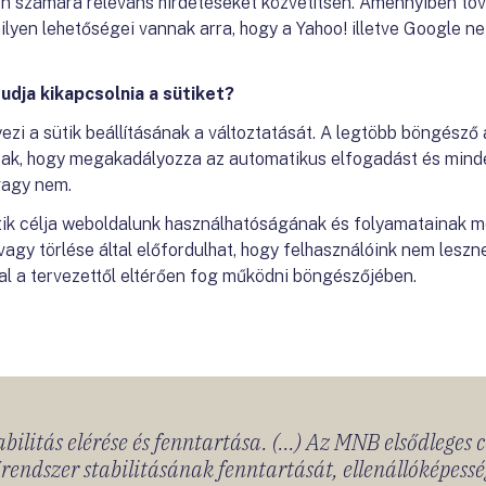
Ön számára releváns hirdetéseket közvetítsen. Amennyiben tov
ilyen lehetőségei vannak arra, hogy a Yahoo! illetve Google ne
udja kikapcsolnia a sütiket?
 a sütik beállításának a változtatását. A legtöbb böngésző 
ak, hogy megakadályozza az automatikus elfogadást és minden
vagy nem.
sütik célja weboldalunk használhatóságának és folyamatainak m
y törlése által előfordulhat, hogy felhasználóink nem leszn
dal a tervezettől eltérően fog működni böngészőjében.
bilitás elérése és fenntartása. (...) Az MNB elsődleges 
rendszer stabilitásának fenntartását, ellenállóképessé