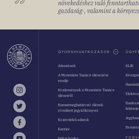
növekedéshez való fenntartható
gazdaság-, valamint a környeze
Oldaltérkép
GYORSHIVATKOZÁSOK
ÜGYF
Jelentések
KLIR
A Monetáris Tanács ülésezési
Készpé
rendje
Hamisí
Közlemények a Monetáris Tanács
Instagram
Elektro
üléseiről
Bankszá
Kamatmeghatározó ülések
feltétele
Twitter
rövidített jegyzőkönyvei
Jegyban
Közérdekű adatok
Facebook
Beszerz
Karrier
FOGY
Etikai kódex