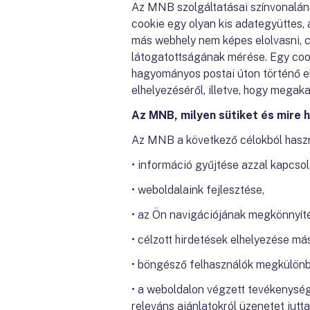
Az MNB szolgáltatásai színvonalána
cookie egy olyan kis adategyüttes
más webhely nem képes elolvasni, cs
látogatottságának mérése. Egy cook
hagyományos postai úton történő el
elhelyezéséről, illetve, hogy megak
Az MNB, milyen sütiket és mire 
Az MNB a következő célokból haszná
• információ gyűjtése azzal kapcso
• weboldalaink fejlesztése,
• az Ön navigációjának megkönnyíté
• célzott hirdetések elhelyezése m
• böngésző felhasználók megkülönb
• a weboldalon végzett tevékenység
releváns ajánlatokról üzenetet jutt