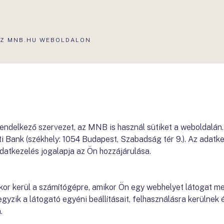
 AZ MNB.HU WEBOLDALON
delkező szervezet, az MNB is használ sütiket a weboldalán. A
 Bank (székhely: 1054 Budapest, Szabadság tér 9.). Az adatk
atkezelés jogalapja az Ön hozzájárulása.
 akkor kerül a számítógépre, amikor Ön egy webhelyet látogat 
egyzik a látogató egyéni beállításait, felhasználásra kerülne
.