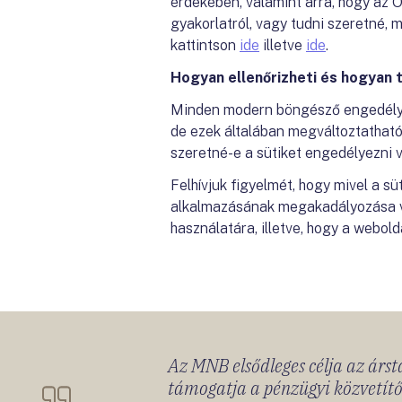
érdekében, valamint arra, hogy az 
gyakorlatról, vagy tudni szeretné, m
kattintson
ide
illetve
ide
.
Hogyan ellenőrizheti és hogyan t
Minden modern böngésző engedélyezi
de ezek általában megváltoztatható
szeretné-e a sütiket engedélyezni 
Felhívjuk figyelmét, hogy mivel a 
alkalmazásának megakadályozása vag
használatára, illetve, hogy a webol
Az MNB elsődleges célja az ársta
támogatja a pénzügyi közvetítő