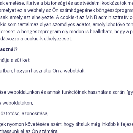
k emelése, illetve a biztonsági és adatvédelmi kockázatok me
, amelyet ez a webhely az Ön számítógépének böngészőprogram
ak, amely azt elhelyezte. A cookie-t az MNB adminisztratív cé
ie sem tartalmaz olyan személyes adatot, amely lehetővé ten
érését. A böngészőprogram oly módon is beállítható, hogy a 
adályozza a cookie-k elhelyezését.
használ?
lja a sütiket:
latban, hogyan használja Ön a weboldalt,
se weboldalunkon és annak funkcióinak használata során, így
ás weboldalakon,
öztetése, azonosítása,
ek nyomon követésére azért, hogy általuk még inkább kifejez
athassunk el az Ön számára.