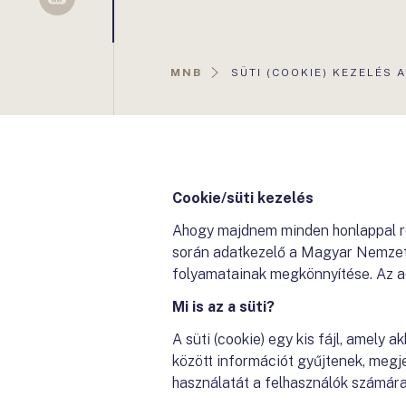
Sellsy
AKTUÁLIS
MNB
SÜTI (COOKIE) KEZELÉS
OLDAL:
Cookie/süti kezelés
Ahogy majdnem minden honlappal ren
során adatkezelő a Magyar Nemzeti
folyamatainak megkönnyítése. Az ad
Mi is az a süti?
A süti (cookie) egy kis fájl, amely
között információt gyűjtenek, megj
használatát a felhasználók számára