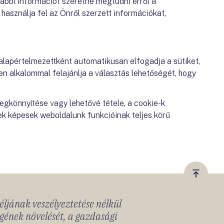
ábbi információt szeretne megtudni erről a
 használja fel az Önről szerzett információkat,
alapértelmezettként automatikusan elfogadja a sütiket,
 alkalommal felajánlja a választás lehetőségét, hogy
egkönnyítése vagy lehetővé tétele, a cookie-k
ek képesek weboldalunk funkcióinak teljes körű
Vissza
a
céljának veszélyeztetése nélkül
tetejér
gének növelését, a gazdasági