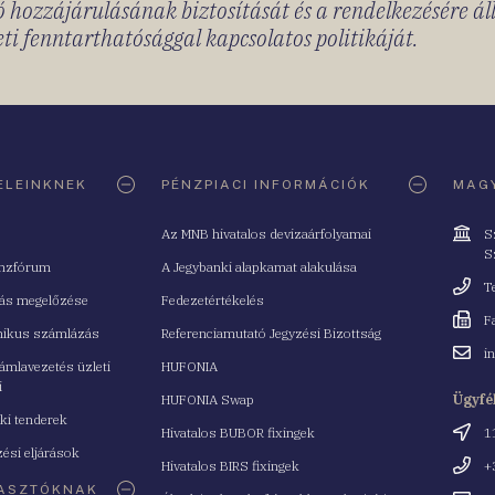
 hozzájárulásának biztosítását és a rendelkezésére á
ti fenntarthatósággal kapcsolatos politikáját.
ELEINKNEK
PÉNZPIACI INFORMÁCIÓK
MAGY
Cím
Az MNB hivatalos devizaárfolyamai
S
S
nzfórum
A Jegybanki alapkamat alakulása
Telefo
T
tás megelőzése
Fedezetértékelés
Fax
F
nikus számlázás
Referenciamutató Jegyzési Bizottság
Email
i
mlavezetés üzleti
HUFONIA
cím
i
HUFONIA Swap
Ügyfé
ki tenderek
Cím
Hivatalos BUBOR fixingek
1
ési eljárások
Telefo
Hivatalos BIRS fixingek
+
ASZTÓKNAK