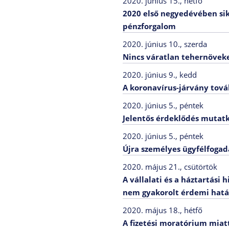
2020. június 15., hétfő
2020 első negyedévében sike
pénzforgalom
2020. június 10., szerda
Nincs váratlan tehernöveke
2020. június 9., kedd
A koronavírus-járvány tová
2020. június 5., péntek
Jelentős érdeklődés mutatko
2020. június 5., péntek
Újra személyes ügyfélfogad
2020. május 21., csütörtök
A vállalati és a háztartási
nem gyakorolt érdemi hatá
2020. május 18., hétfő
A fizetési moratórium miat