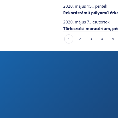
2020. május 15., péntek
Rekordszámú pályamű érkez
2020. május 7., csütörtök
Törlesztési moratórium, pén
következő
1
2
3
4
5