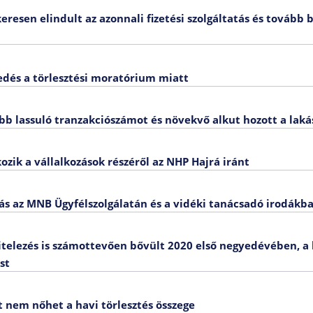
resen elindult az azonnali fizetési szolgáltatás és tovább 
dés a törlesztési moratórium miatt
bb lassuló tranzakciószámot és növekvő alkut hozott a lak
zik a vállalkozások részéről az NHP Hajrá iránt
ás az MNB Ügyfélszolgálatán és a vidéki tanácsadó irodákb
 hitelezés is számottevően bővült 2020 első negyedévében, 
st
t nem nőhet a havi törlesztés összege