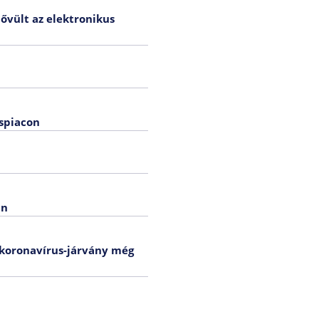
bővült az elektronikus
áspiacon
an
a koronavírus-járvány még