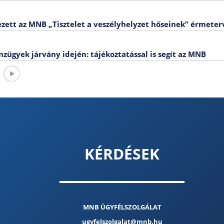
ett az MNB „Tisztelet a veszélyhelyzet hőseinek” érmeter
zügyek járvány idején: tájékoztatással is segít az MNB
KÉRDÉSEK
MNB ÜGYFÉLSZOLGÁLAT
ugyfelszolgalat@mnb.hu