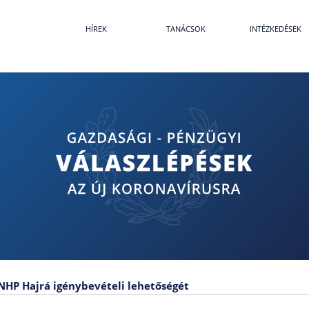
HÍREK
TANÁCSOK
INTÉZKEDÉSEK
 NHP Hajrá igénybevételi lehetőségét