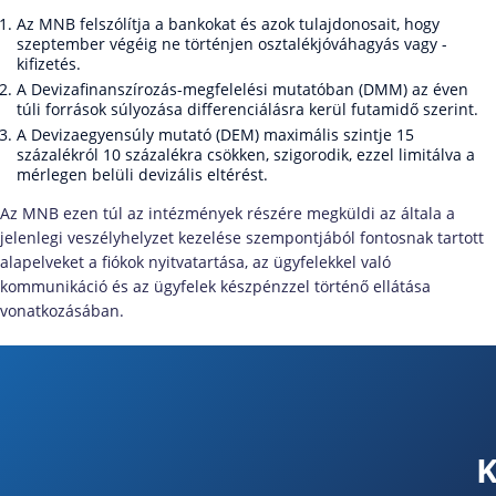
Az MNB felszólítja a bankokat és azok tulajdonosait, hogy
szeptember végéig ne történjen osztalékjóváhagyás vagy -
kifizetés.
A Devizafinanszírozás-megfelelési mutatóban (DMM) az éven
túli források súlyozása differenciálásra kerül futamidő szerint.
A Devizaegyensúly mutató (DEM) maximális szintje 15
százalékról 10 százalékra csökken, szigorodik, ezzel limitálva a
mérlegen belüli devizális eltérést.
Az MNB ezen túl az intézmények részére megküldi az általa a
jelenlegi veszélyhelyzet kezelése szempontjából fontosnak tartott
alapelveket a fiókok nyitvatartása, az ügyfelekkel való
kommunikáció és az ügyfelek készpénzzel történő ellátása
vonatkozásában.