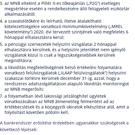
az MNB eltekint a Pillér II-es tőkeajánlás („P2G”) esetleges
megsértése esetén a rendelkezésére álló felügyeleti eszköztár
alkalmazásától;
a szavatolótőkére és leírható, illetve átalakítható
kötelezettségekre vonatkozó minimumkövetelmény („MREL
követelmény”) 2020. évi tervezett szintjének való megfelelés 6
hónappal elhalasztásra kerül;
a pénzügyi szervezetek helyszíni vizsgálatai 2 hónappal
elhalasztásra kerülnek, és a helyszíni jelenlétet nem igénylő
vizsgálatok közül is csak a legszükségesebbek kerülnek
megindításra;
a likviditás megfelelőségének belső értékelési folyamatára
vonatkozó felülvizsgálatok („ILAAP felülvizsgálatok”) helyszíni
szakaszai törlésre kerülnek december 31-ig, azzal, hogy a
rendszeres adatszolgáltatáson alapuló likviditás monitoringot
az MNB megerősíti;
a folyamatban lévő lakossági jelzáloghitel ügyletek
vonatkozásában az MNB átmenetileg felmentést ad az
értékbecslések és a közjegyzői okiratok elkészítése alól, amit a
folyósítást követően pótolni kell.
A bankrendszer erősítése érdekében ugyanakkor szükségesek a
következő lépések: