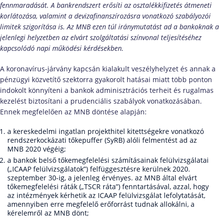
fennmaradását. A bankrendszert erősíti az osztalékkifizetés átmeneti
korlátozása, valamint a devizafinanszírozásra vonatkozó szabályozói
limitek szigorítása is. Az MNB ezen túl iránymutatást ad a bankoknak a
jelenlegi helyzetben az elvárt szolgáltatási színvonal teljesítéséhez
kapcsolódó napi működési kérdésekben.
A koronavírus-járvány kapcsán kialakult veszélyhelyzet és annak a
pénzügyi közvetítő szektorra gyakorolt hatásai miatt több ponton
indokolt könnyíteni a bankok adminisztrációs terheit és rugalmas
kezelést biztosítani a prudenciális szabályok vonatkozásában.
Ennek megfelelően az MNB döntése alapján:
a kereskedelmi ingatlan projekthitel kitettségekre vonatkozó
rendszerkockázati tőkepuffer (SyRB) alóli felmentést ad az
MNB 2020 végéig;
a bankok belső tőkemegfelelési számításainak felülvizsgálatai
(„ICAAP felülvizsgálatok”) felfüggesztésre kerülnek 2020.
szeptember 30-ig, a jelenleg érvényes. az MNB által elvárt
tőkemegfelelési ráták („TSCR ráta”) fenntartásával, azzal, hogy
az intézmények kérhetik az ICAAP felülvizsgálat lefolytatását,
amennyiben erre megfelelő erőforrást tudnak allokálni, a
kérelemről az MNB dönt;