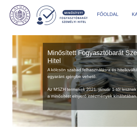
FŐOLDAL
K
Minősített Fogyasztóbarát Sz
Hitel
A hitelösszeg folyósítása a befogadást követő 
számítva maximum 3 munkanapon belül megv
Az MSZH termékek 2021. január 1-től lesznek
a minősítést elnyerő intézmények kínálatában