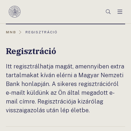
Főmenü
Keresés
Men
Magyar
Nemzeti
Bank
AKTUÁLIS
MNB
REGISZTRÁCIÓ
OLDAL:
Regisztráció
Itt regisztrálhatja magát, amennyiben extra
tartalmakat kíván elérni a Magyar Nemzeti
Bank honlapján. A sikeres regisztrációról
e-mailt küldünk az Ön által megadott e-
mail címre. Regisztrációja kizárólag
visszaigazolás után lép életbe.