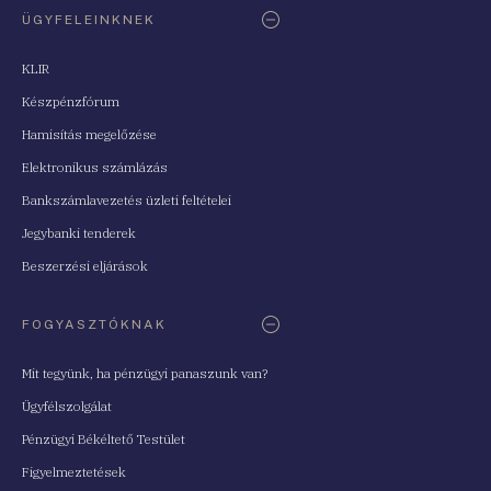
ÜGYFELEINKNEK
KLIR
Készpénzfórum
Hamisítás megelőzése
Elektronikus számlázás
Bankszámlavezetés üzleti feltételei
Jegybanki tenderek
Beszerzési eljárások
FOGYASZTÓKNAK
Mit tegyünk, ha pénzügyi panaszunk van?
Ügyfélszolgálat
Pénzügyi Békéltető Testület
Figyelmeztetések