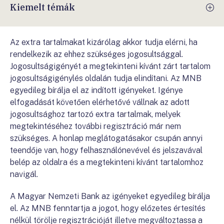
Kiemelt témák
Az extra tartalmakat kizárólag akkor tudja elérni, ha
rendelkezik az ehhez szükséges jogosultsággal.
Jogosultságigényét a megtekinteni kívánt zárt tartalom
jogosultságigénylés oldalán tudja elindítani. Az MNB
egyedileg bírálja el az indított igényeket. Igénye
elfogadását követően elérhetővé vállnak az adott
jogosultsághoz tartozó extra tartalmak, melyek
megtekintéséhez további regisztráció már nem
szükséges. A honlap meglátogatásakor csupán annyi
teendője van, hogy felhasználónevével és jelszavával
belép az oldalra és a megtekinteni kívánt tartalomhoz
navigál.
A Magyar Nemzeti Bank az igényeket egyedileg bírálja
el. Az MNB fenntartja a jogot, hogy előzetes értesítés
nélkül törölje regisztrációját illetve megváltoztassa a