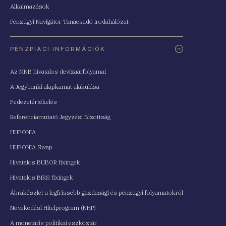
Alkalmazások
Pénzügyi Navigátor Tanácsadó Irodahálózat
PÉNZPIACI INFORMÁCIÓK
Az MNB hivatalos devizaárfolyamai
A Jegybanki alapkamat alakulása
Fedezetértékelés
Referenciamutató Jegyzési Bizottság
HUFONIA
HUFONIA Swap
Hivatalos BUBOR fixingek
Hivatalos BIRS fixingek
Ábrakészlet a legfrissebb gazdasági és pénzügyi folyamatokról
Növekedési Hitelprogram (NHP)
A monetáris politikai eszköztár