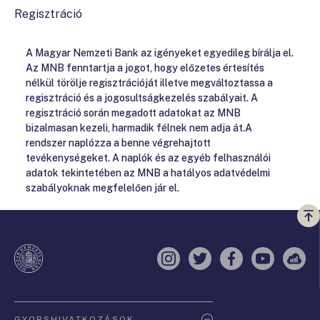
Regisztráció
A Magyar Nemzeti Bank az igényeket egyedileg bírálja el.
Az MNB fenntartja a jogot, hogy előzetes értesítés
nélkül törölje regisztrációját illetve megváltoztassa a
regisztráció és a jogosultságkezelés szabályait. A
regisztráció során megadott adatokat az MNB
bizalmasan kezeli, harmadik félnek nem adja át.A
rendszer naplózza a benne végrehajtott
tevékenységeket. A naplók és az egyéb felhasználói
adatok tekintetében az MNB a hatályos adatvédelmi
szabályoknak megfelelően jár el.
Vi
a
te
Instagram
Twitter
Facebook
YouTube
Sell
Oldaltérkép
GYORSHIVATKOZÁSOK