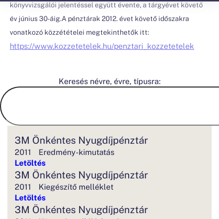
könyvvizsgálói jelentéssel együtt évente, a tárgyévet követő
év június 30-áig.A pénztárak 2012. évet követő időszakra
vonatkozó közzétételei megtekinthetők itt:
https://www.kozzetetelek.hu/penztari_kozzetetelek
Keresés névre, évre, típusra:
3M Önkéntes Nyugdíjpénztár
2011
Eredmény-kimutatás
Letöltés
3M Önkéntes Nyugdíjpénztár
2011
Kiegészítő melléklet
Letöltés
3M Önkéntes Nyugdíjpénztár