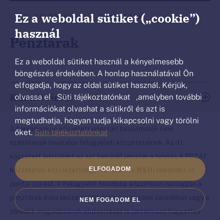
Ön
Ez a weboldal sütiket („cookie”)
...
FELÜGYELET
PÉNZTÁRAK
ezen
használ
Pénztárak
az
oldalon
Ez a weboldal sütiket használ a kényelmesebb
böngészés érdekében. A honlap használatával Ön
van.
elfogadja, hogy az oldal sütiket használ. Kérjük,
Kiemelt témák
olvassa el Süti tájékoztatónkat ,amelyben további
információkat olvashat a sütikről és azt is
megtudhatja, hogyan tudja kikapcsolni vagy törölni
A honlapunkon közzétett pénztári beszámolók nem
őket.
Süti tájékoztatónkat
számítanak hivatalos felügyeleti közzétételnek. Az itt
közzétett adatokért az azt beküldő pénztár a felelős.A PSZÁF
közzétételi kötelezettségét a Pszaf. tv. 9.§ (1) bekezdés (i)
ELFOGADOM
pontja írja elő. A Felügyelet feladata: közzéteszi honlapján a
pénztárak éves beszámolóit a könyvvizsgálói záradékot vagy a
NEM FOGADOM EL
záradék megadásának elutasítását is tartalmazó független