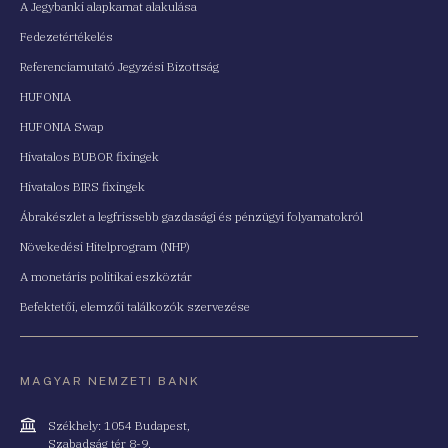
A Jegybanki alapkamat alakulása
Fedezetértékelés
Referenciamutató Jegyzési Bizottság
HUFONIA
HUFONIA Swap
Hivatalos BUBOR fixingek
Hivatalos BIRS fixingek
Ábrakészlet a legfrissebb gazdasági és pénzügyi folyamatokról
Növekedési Hitelprogram (NHP)
A monetáris politikai eszköztár
Befektetői, elemzői találkozók szervezése
MAGYAR NEMZETI BANK
Cím
Székhely: 1054 Budapest,
Szabadság tér 8-9.