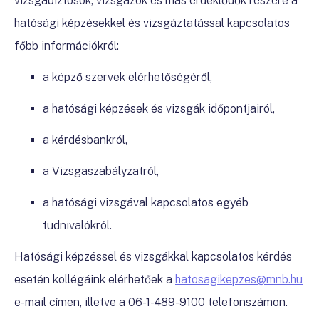
vizsgabiztosok, vizsgázók és más érdeklődők részére a
hatósági képzésekkel és vizsgáztatással kapcsolatos
főbb információkról:
a képző szervek elérhetőségéről,
a hatósági képzések és vizsgák időpontjairól,
a kérdésbankról,
a Vizsgaszabályzatról,
a hatósági vizsgával kapcsolatos egyéb
tudnivalókról.
Hatósági képzéssel és vizsgákkal kapcsolatos kérdés
esetén kollégáink elérhetőek a
hatosagikepzes@mnb.hu
e-mail címen, illetve a 06-1-489-9100 telefonszámon.