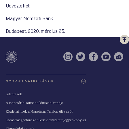
Üdvözlettel:
Magyar Nemzeti Bank
Budapest, 2020. március 25.
Vi
a
te
Instagram
Twitter
Facebook
YouTube
Sell
Oldaltérkép
GYORSHIVATKOZÁSOK
Jelentések
A Monetáris Tanács ülésezési rendje
Közlemények a Monetáris Tanács üléseiről
Kamatmeghatározó ülések rövidített jegyzőkönyvei
Közérdekű adatok