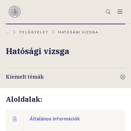
Főmenü
Keresés
Men
Magyar
Nemzeti
Bank
AKTUÁLIS
...
FELÜGYELET
HATÓSÁGI VIZSGA
OLDAL:
Hatósági vizsga
Kiemelt témák
Aloldalak:
Általános információk