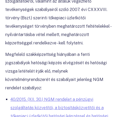
szolgáltatókról, valamint az általuk végezhető
tevékenységek szabályairól
szóló 2007. évi CXXXVIII.
törvény (Bszt.) szerinti tőkepiaci üzletkötői
tevékenységet törvényben meghatározott feltételekkel -
nyilvántartásba vétel mellett, meghatározott
képzettséggel rendelkezve - kell folytatni.
Megfelelő szakképzettség hiányában a fenti
jogszabályok hatósági képzés elvégzését és hatósági
vizsga letételét írják elő, melynek
követelményrendszerét és szabályait jelenleg NGM
rendelet szabályoz:
40/2015. (XII. 30.) NGM rendelet a pénzügyi
szolgáltatás közvetítői, a biztosításközvetítői és a
tőkepiaci üzletkötői hatósági képzéssel és hatósági