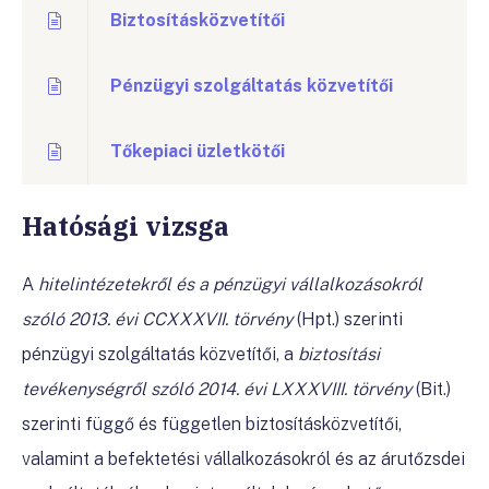
Biztosításközvetítői
Pénzügyi szolgáltatás közvetítői
Tőkepiaci üzletkötői
Hatósági vizsga
A
hitelintézetekről és a pénzügyi vállalkozásokról
szóló 2013. évi CCXXXVII. törvény
(
Hpt.) szerinti
pénzügyi szolgáltatás közvetítői, a
biztosítási
tevékenységről szóló
2014. évi LXXXVIII. törvény
(
Bit.)
szerinti függő és független biztosításközvetítői,
valamint
a befektetési vállalkozásokról és az árutőzsdei