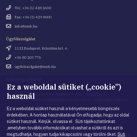
Telefonszám
Tel.: +36 (1) 428 2600
Fax
Fax: +36 (1) 429 8000
Email
info@mnb.hu
cím
Ügyfélszolgálat
Cím
1122 Budapest, Krisztina krt. 6.
Telefonszám
+36 80 203 776
Email
ugyfelszolgalat@mnb.hu
cím
Lakossági pénztár
Ez a weboldal sütiket („cookie”)
Cím
1054 Budapest, Kiss Ernő utca 1.
használ
(a Magyar Nemzeti Bank Budapest V. ker., Szabadság tér
8-9. szám alatti székházának Kiss Ernő utca 1. szám alatti bejárata)
Ez a weboldal sütiket használ a kényelmesebb böngészés
Email
penztar@mnb.hu
cím
érdekében. A honlap használatával Ön elfogadja, hogy az oldal
sütiket használ. Kérjük, olvassa el Süti tájékoztatónkat
,amelyben további információkat olvashat a sütikről és azt is
megtudhatja, hogyan tudja kikapcsolni vagy törölni őket.
Süti
© Magyar Nemzeti Bank
|
Impresszum
|
Jogi nyilatkozat
|
Adatkezelési