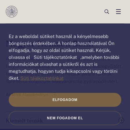
Ez a weboldal sütiket („cookie”)
használ
Ön
Ez a weboldal sütiket használ a kényelmesebb
ezen
Magyar Nemzeti Bank
böngészés érdekében. A honlap használatával Ön
az
elfogadja, hogy az oldal sütiket használ. Kérjük,
olvassa el Süti tájékoztatónkat ,amelyben további
oldalon
A Magyar Nemzeti Bank elmúlt száz esztendeje a
információkat olvashat a sütikről és azt is
helytállás évszázada volt. A száz év alatt összegyűjtött
van:Főoldal
megtudhatja, hogyan tudja kikapcsolni vagy törölni
tapasztalatot az MNB ma is hazánk javára fordítja.
őket.
Süti tájékoztatónkat
Töretlenül dolgozunk Magyarország gyarapodásáért.
Az MNB Alapokmánya
ELFOGADOM
NEM FOGADOM EL
Kiemelt témák