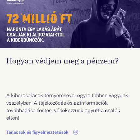
Családi Zöld Pénzügyek
Környezettudatosan a családi kasszákért.
Azonnali fizetés
5 másodperc, ma már ennyi egy utalás.
Hogyan védjem meg a pénzem?
Zöld Termékkereső
Kereshető, összehasonlítható zöld
pénzügyi termékek.
A kibercsalások térnyerésével egyre többen vagyunk
veszélyben. A tájékozódás és az információk
továbbadása fontos, védekezzünk együtt a csalók
MNB Zöld pénzügyek
ellen!
A Magyar Nemzeti Bank Zöld programja
Tanácsok és figyelmeztetések