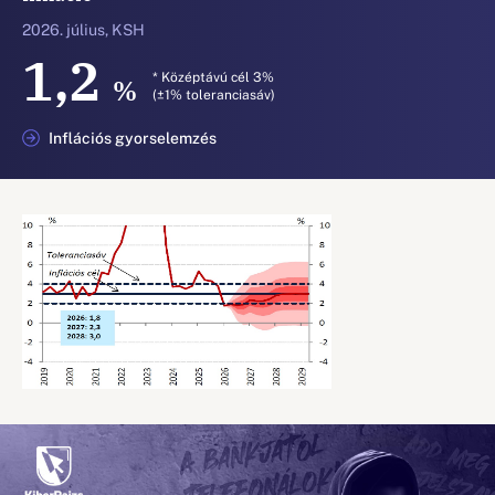
2026. július, KSH
1,2
* Középtávú cél 3%
%
(±1% toleranciasáv)
Inflációs gyorselemzés
Nyugdíjmegtakarítás
Kalkuláljon kiegészítő nyugdíjcéljai
eléréséhez.