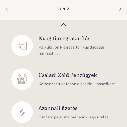
Fogyasztóbarát Minősítés
01/02
Átlátható, összehasonlítható,
kiszámítható termékek.
Nyugdíjmegtakarítás
Kalkuláljon kiegészítő nyugdíjcéljai
eléréséhez.
Családi Zöld Pénzügyek
Környezettudatosan a családi kasszákért.
Azonnali fizetés
5 másodperc, ma már ennyi egy utalás.