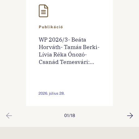
Publikáció
WP 2026/3- Beáta
Horváth- Tamás Berki-
Lívia Réka Ónozó-
Csanád Temesvári:
Sentiment‐Based
Financial Stress Index
For Hungary
2026. július 28.
01/18