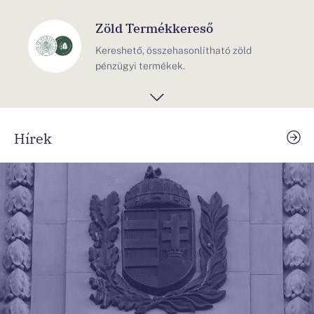
Zöld Termékkereső
Kereshető, összehasonlítható zöld
pénzügyi termékek.
MNB Zöld pénzügyek
Hírek
A Magyar Nemzeti Bank Zöld programja
Fogyasztóbarát Minősítés
Átlátható, összehasonlítható,
kiszámítható termékek.
Nyugdíjmegtakarítás
Kalkuláljon kiegészítő nyugdíjcéljai
eléréséhez.