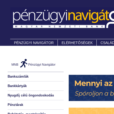
PÉNZÜGYI NAVIGÁTOR
ELÉRHETŐSÉGEK
CSALÁD
MNB
Pénzügyi Navigátor
Bankszámlák
Bankkártyák
Nyugdíj célú öngondoskodás
Pénztárak