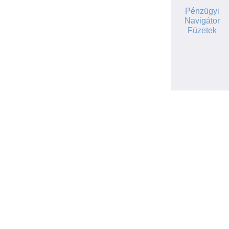
Pénzügyi
Navigátor
Füzetek