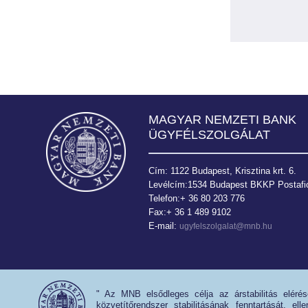
MAGYAR NEMZETI BANK
ÜGYFÉLSZOLGÁLAT
Cím: 1122 Budapest, Krisztina krt. 6.
Levélcím:1534 Budapest BKKP Postafió
Telefon:+ 36 80 203 776
Fax:+ 36 1 489 9102
E-mail:
ugyfelszolgalat@mnb.hu
" Az MNB elsődleges célja az árstabilitás eléré
közvetítőrendszer stabilitásának fenntartását, e