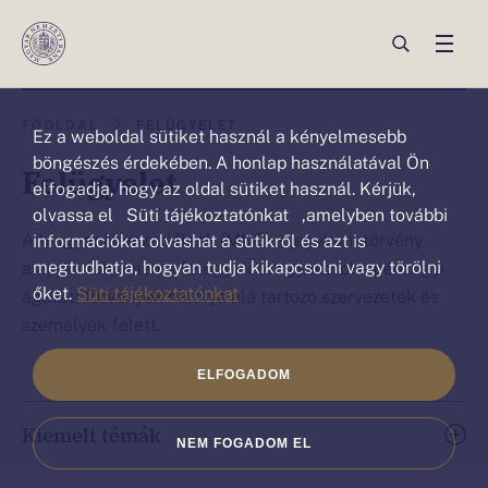
Ez a weboldal sütiket („cookie”)
használ
Ön
Ön
FŐOLDAL
FELÜGYELET
Ez a weboldal sütiket használ a kényelmesebb
ezen
ezen
böngészés érdekében. A honlap használatával Ön
Felügyelet
az
elfogadja, hogy az oldal sütiket használ. Kérjük,
az
olvassa el Süti tájékoztatónkat ,amelyben további
oldalon
oldalon
A Magyar Nemzeti Bank (MNB) a jegybanktörvény
információkat olvashat a sütikről és azt is
van:Felügyelet
van.
megtudhatja, hogyan tudja kikapcsolni vagy törölni
alapján folyamatos felügyeletet gyakorol a pénzügyi
őket.
Süti tájékoztatónkat
ágazati törvények hatálya alá tartozó szervezetek és
személyek felett.
ELFOGADOM
Kiemelt témák
NEM FOGADOM EL