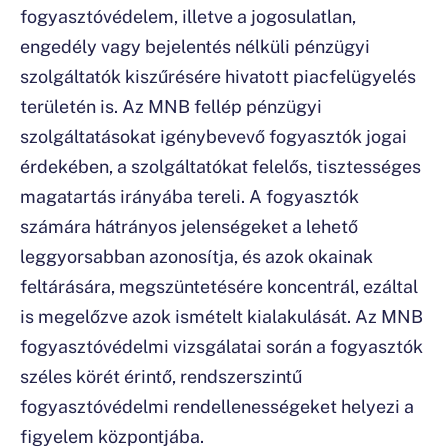
fogyasztóvédelem, illetve a jogosulatlan,
engedély vagy bejelentés nélküli pénzügyi
szolgáltatók kiszűrésére hivatott piacfelügyelés
területén is. Az MNB fellép pénzügyi
szolgáltatásokat igénybevevő fogyasztók jogai
érdekében, a szolgáltatókat felelős, tisztességes
magatartás irányába tereli. A fogyasztók
számára hátrányos jelenségeket a lehető
leggyorsabban azonosítja, és azok okainak
feltárására, megszüntetésére koncentrál, ezáltal
is megelőzve azok ismételt kialakulását. Az MNB
fogyasztóvédelmi vizsgálatai során a fogyasztók
széles körét érintő, rendszerszintű
fogyasztóvédelmi rendellenességeket helyezi a
figyelem központjába.