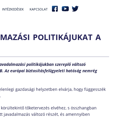
INTÉZKEDÉSEK
KAPCSOLAT
lmazási politikájukat a
javadalmazási politikájukban szereplő változó
NB. Az európai biztosításfelügyeleti hatóság nemrég
elenlegi gazdasági helyzetben elvárja, hogy függesszék
.
 a körültekintő tőketervezés elvéhez, s összhangban
ett javadalmazás változó részét, és amennyiben