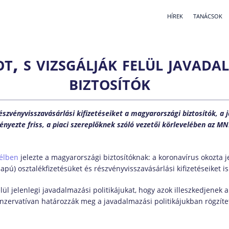
HÍREK
TANÁCSOK
t, s vizsgálják felül javada
biztosítók
részvényvisszavásárlási kifizetéseiket a magyarországi biztosítók, a 
nyezte friss, a piaci szereplőknek szóló vezetői körlevelében az M
vélben
jelezte a magyarországi biztosítóknak: a koronavírus okozta j
pú) osztalékfizetésüket és részvényvisszavásárlási kifizetéseiket is
elül jelenlegi javadalmazási politikájukat, hogy azok illeszkedjenek
konzervatívan határozzák meg a javadalmazási politikájukban rögzít