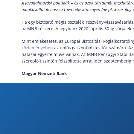
A javadalmazási politikák – és az azok tartalmát meghatározó
munkavállalók hosszú távú teljesítményén (ne pl. kizárólag 
Ha egy biztosító mégis osztalék, részvény-visszavásárlás
az MNB részére. A jegybank 2020. április 30-ig várja ele
Mint emlékezetes, az Európai Biztosítás- Foglalkoztatói
közleményében
az uniós (viszont)biztosítók számára. Az
hatásai egyértelművé válnak. Az MNB Pénzügyi Stabilitá
szereplőit szintén felszólította arra: idén szeptemberig 
Magyar Nemzeti Bank