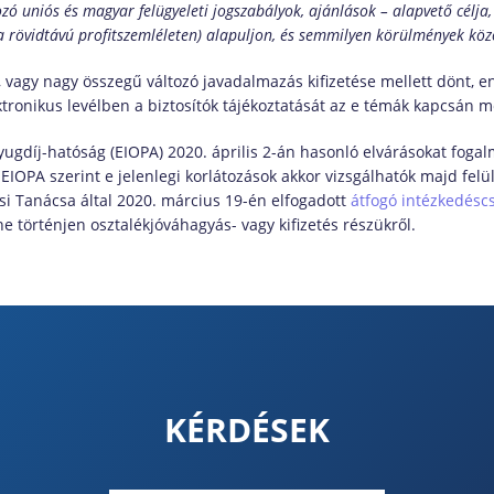
 uniós és magyar felügyeleti jogszabályok, ajánlások – alapvető célja, 
a rövidtávú profitszemléleten) alapuljon, és semmilyen körülmények közö
, vagy nagy összegű változó javadalmazás kifizetése mellett dönt, e
ktronikus levélben a biztosítók tájékoztatását az e témák kapcsán m
nyugdíj-hatóság (EIOPA) 2020. április 2-án hasonló elvárásokat fog
 EIOPA szerint e jelenlegi korlátozások akkor vizsgálhatók majd fel
si Tanácsa által 2020. március 19-én elfogadott
átfogó intézkedés
ne történjen osztalékjóváhagyás- vagy kifizetés részükről.
KÉRDÉSEK