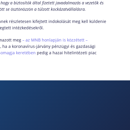
hogy a biztosítók által fizetett javadalmazás a vezetők és
tt se ösztönözzön a túlzott kockázatvállalásra.
nnek részletesen kifejtett indokolását meg kell küldenie
egtett intézkedésekről.
almazott meg
– az MNB honlapján is közzétett –
ül, ha a koronavírus-járvány pénzügyi és gazdasági
csomagja keretében
pedig a hazai hitelintézeti piac