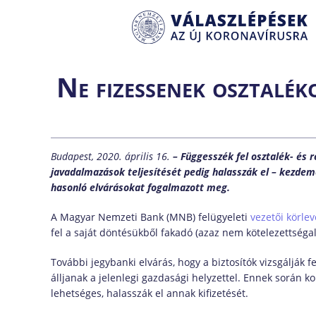
Ne fizessenek osztaléko
Budapest, 2020. április 16.
– Függesszék fel osztalék- és 
javadalmazások teljesítését pedig halasszák el – kezdemé
hasonló elvárásokat fogalmazott meg.
A Magyar Nemzeti Bank (MNB) felügyeleti
vezetői körle
fel a saját döntésükből fakadó (azaz nem kötelezettségala
További jegybanki elvárás, hogy a biztosítók vizsgálják f
álljanak a jelenlegi gazdasági helyzettel. Ennek során 
lehetséges, halasszák el annak kifizetését.