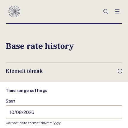
Főmenü
Keresés
Men
Magyar
Nemzeti
Bank
Base rate history
Kiemelt témák
Time range settings
Start
Correct date format dd/mm/yyyy