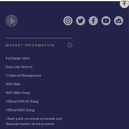
Vi
a
te
Instagram
Twitter
Facebook
YouTube
Sell
Oldaltérkép
MARKET INFORMATION
Exchange rates
Base rate history
Collateral Management
HUFONIA
HUFONIA Swap
Official BUBOR fixing
Official BIRS fixing
Chart-pack on recent economic and
financial market developsment