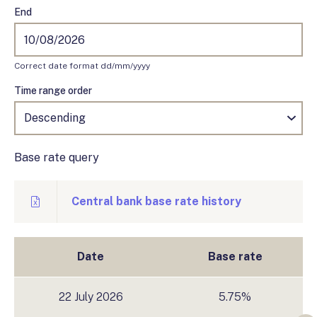
End
Correct date format dd/mm/yyyy
Time range order
Base rate query
Central bank base rate history
Date
Base rate
22 July 2026
5.75%