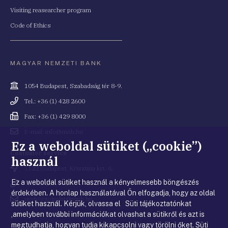
Visiting reasearcher program
Code of Ethics
MAGYAR NEMZETI BANK
Cím
1054 Budapest, Szabadság tér 8-9.
Telefonszám
Tel.: +36 (1) 428 2600
Fax
Fax: +36 (1) 429 8000
Email
E-mail: info@mnb.hu
cím
Ez a weboldal sütiket („cookie”)
Costumer service
használ
Cím
1122 Budapest, Krisztina krt. 6.
Ez a weboldal sütiket használ a kényelmesebb böngészés
Telefonszám
+36 80 203 776
érdekében. A honlap használatával Ön elfogadja, hogy az oldal
Email
ugyfelszolgalat@mnb.hu
sütiket használ. Kérjük, olvassa el Süti tájékoztatónkat
cím
,amelyben további információkat olvashat a sütikről és azt is
megtudhatja, hogyan tudja kikapcsolni vagy törölni őket.
Süti