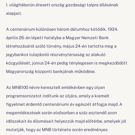
I. világháborún átesett ország gazdasági talpra állásának
alapjait.
A centenárium különösen három dátumhoz kötődik. 1924.
április 26-án lépett hatályba a Magyar Nemzeti Bank
létrehozásáról szóló törvény, május 24-én tartotta meg a
jegybankot tulajdonló részvénytársaság az alakuló
közgyűlését, június 24-én pedig ténylegesen is megkezdődött
Magyarország központi bankjának működése.
Az MNB100 névre keresztelt emlékévben egy olyan
programsorozatot indítunk az útjára, amely a kiemelt
figyelmet érdemlő centenáriumi év egészét átfogja majd. A
megemlékezések során elsősorban a száz esztendő azon
időszakait és állomásait helyezzük majd előtérbe, amelyek jól
mutatják, hogy az MNB története során eredményes