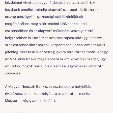
küzdelmet vívott a magyar érdekek érvényesítéséért. A
jegybank emellett mindig alapvető szerepet töltött be az
ország pénzügyi és gazdasági stabilizációjának
megőrzésében, még a történelmi kihívásokkal teli
esztendőkben és az alapvető működést veszélyeztető
helyzetekben is. Hatalmas szakmai tapasztalat gyűlt össze
száz esztendő alatt hazánk központi bankjában, amit az MNB
jelenlegi vezetése is az ország javára fordított és fordít. Ahogy
az MNB első tíz éve megalapozta az azt követő évtizedet, úgy
az utolsó, mögöttünk álló évtized is a jegybankkal válhatott
sikeressé.
A Magyar Nemzeti Bank száz esztendeje a helytállás
évszázada, a nemzet szolgálata és a töretlen munka
Magyarország gyarapodásáért.