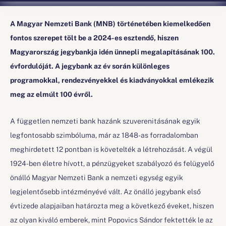
A Magyar Nemzeti Bank (MNB) történetében kiemelkedően
fontos szerepet tölt be a 2024-es esztendő, hiszen
Magyarország jegybankja idén ünnepli megalapításának 100.
évfordulóját. A jegybank az év során különleges
programokkal, rendezvényekkel és kiadványokkal emlékezik
meg az elmúlt 100 évről.
A független nemzeti bank hazánk szuverenitásának egyik
legfontosabb szimbóluma, már az 1848-as forradalomban
meghirdetett 12 pontban is követelték a létrehozását. A végül
1924-ben életre hívott, a pénzügyeket szabályozó és felügyelő
önálló Magyar Nemzeti Bank a nemzeti egység egyik
legjelentősebb intézményévé vált. Az önálló jegybank első
évtizede alapjaiban határozta meg a következő éveket, hiszen
az olyan kiváló emberek, mint Popovics Sándor fektették le az