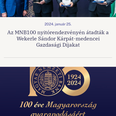
2024. január 25.
Az MNB100 nyitórendezvényén átadták a
Wekerle Sándor Kárpát-medencei
Gazdasági Díjakat