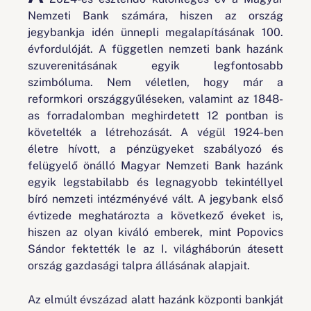
Nemzeti Bank számára, hiszen az ország
jegybankja idén ünnepli megalapításának 100.
évfordulóját. A független nemzeti bank hazánk
szuverenitásának egyik legfontosabb
szimbóluma. Nem véletlen, hogy már a
reformkori országgyűléseken, valamint az 1848-
as forradalomban meghirdetett 12 pontban is
követelték a létrehozását. A végül 1924-ben
életre hívott, a pénzügyeket szabályozó és
felügyelő önálló Magyar Nemzeti Bank hazánk
egyik legstabilabb és legnagyobb tekintéllyel
bíró nemzeti intézményévé vált. A jegybank első
évtizede meghatározta a következő éveket is,
hiszen az olyan kiváló emberek, mint Popovics
Sándor fektették le az I. világháborún átesett
ország gazdasági talpra állásának alapjait.
Az elmúlt évszázad alatt hazánk központi bankját