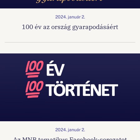
2024. január 2.
100 év az ország gyarapodásáért
2024. január 2.
Az MNB tematikus Facebook-sorozatot