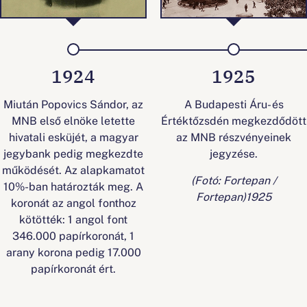
1924
1925
Miután Popovics Sándor, az
A Budapesti Áru- és
MNB első elnöke letette
Értéktőzsdén megkezdődött
hivatali esküjét, a magyar
az MNB részvényeinek
jegybank pedig megkezdte
jegyzése.
működését. Az alapkamatot
(Fotó: Fortepan /
10%-ban határozták meg. A
Fortepan)1925
koronát az angol fonthoz
kötötték: 1 angol font
346.000 papírkoronát, 1
arany korona pedig 17.000
papírkoronát ért.