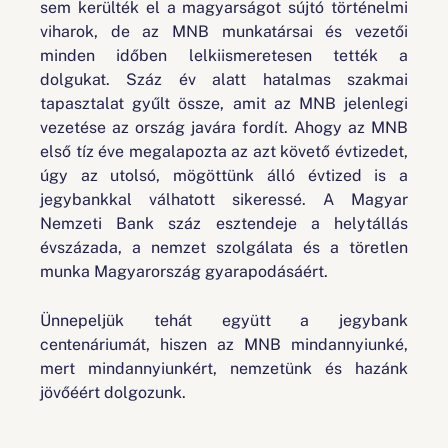
sem kerülték el a magyarságot sújtó történelmi
viharok, de az MNB munkatársai és vezetői
minden időben lelkiismeretesen tették a
dolgukat. Száz év alatt hatalmas szakmai
tapasztalat gyűlt össze, amit az MNB jelenlegi
vezetése az ország javára fordít. Ahogy az MNB
első tíz éve megalapozta az azt követő évtizedet,
úgy az utolsó, mögöttünk álló évtized is a
jegybankkal válhatott sikeressé. A Magyar
Nemzeti Bank száz esztendeje a helytállás
évszázada, a nemzet szolgálata és a töretlen
munka Magyarország gyarapodásáért.
Ünnepeljük tehát együtt a jegybank
centenáriumát, hiszen az MNB mindannyiunké,
mert mindannyiunkért, nemzetünk és hazánk
jövőéért dolgozunk.