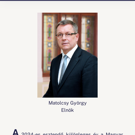
Matolcsy György
Elnök
A
2024-es esztendő különleges év a Magyar