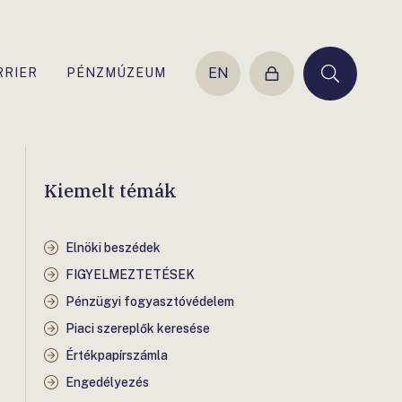
EN
RRIER
PÉNZMÚZEUM
Belépés
Keresés
Kiemelt témák
Elnöki beszédek
FIGYELMEZTETÉSEK
Pénzügyi fogyasztóvédelem
Piaci szereplők keresése
Értékpapírszámla
Engedélyezés