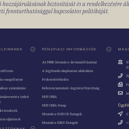
 hozzájárulásának biztosítását és a rendelkezésére á
ti fenntarthatósággal kapcsolatos politikáját.
ELEINKNEK
PÉNZPIACI INFORMÁCIÓK
MAGY
Cím
Az MNB hivatalos devizaárfolyamai
S
S
nzfórum
A Jegybanki alapkamat alakulása
Telefo
T
tás megelőzése
Fedezetértékelés
Fax
F
nikus számlázás
Referenciamutató Jegyzési Bizottság
Email
i
mlavezetés üzleti
HUFONIA
cím
i
HUFONIA Swap
Ügyfé
ki tenderek
Cím
Hivatalos BUBOR fixingek
1
ési eljárások
Telefo
Hivatalos BIRS fixingek
+
ASZTÓKNAK