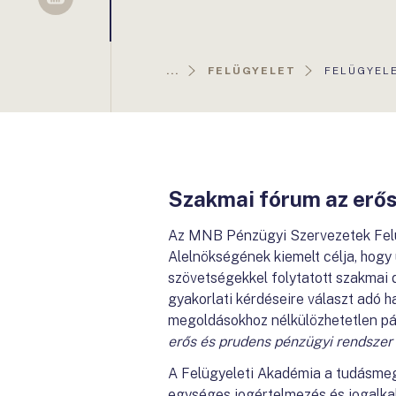
Sellsy
AKTUÁLIS
...
FELÜGYELET
FELÜGYELE
OLDAL:
Szakmai fórum az erős
Az MNB Pénzügyi Szervezetek Felü
Alelnökségének kiemelt célja, hogy 
szövetségekkel folytatott szakmai
gyakorlati kérdéseire választ adó h
megoldásokhoz nélkülözhetetlen pár
erős és prudens pénzügyi rendszer
A Felügyeleti Akadémia a tudásmeg
egységes jogértelmezés és jogalka