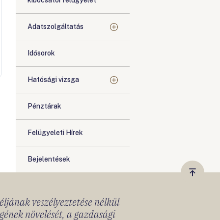
kibocsátói felügyelet
Adatszolgáltatás
Idősorok
Hatósági vizsga
Pénztárak
Felügyeleti Hírek
Bejelentések
Vissza
a
céljának veszélyeztetése nélkül
tetejér
gének növelését, a gazdasági