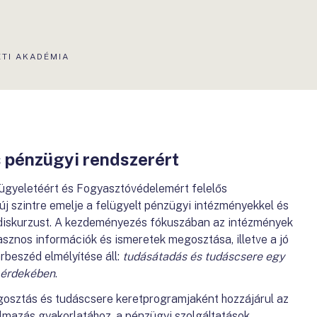
TI AKADÉMIA
 pénzügyi rendszerért
gyeletéért és Fogyasztóvédelemért felelős
új szintre emelje a felügyelt pénzügyi intézményekkel és
 diskurzust. A kezdeményezés fókuszában az intézmények
asznos információk és ismeretek megosztása, illetve a jó
beszéd elmélyítése áll:
tudásátadás és tudáscsere egy
 érdekében
.
osztás és tudáscsere keretprogramjaként hozzájárul az
lmazás gyakorlatához, a pénzügyi szolgáltatások