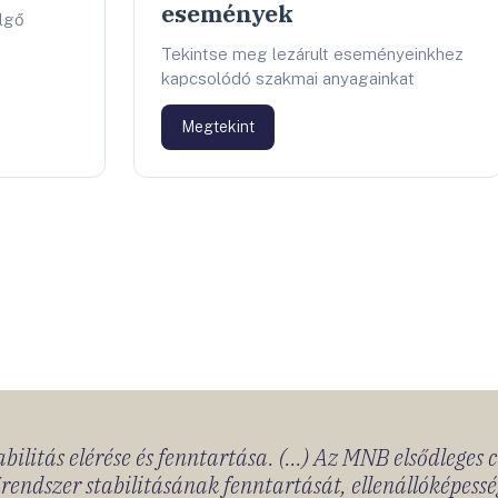
események
lgő
Tekintse meg lezárult eseményeinkhez
kapcsolódó szakmai anyagainkat
Megtekint
bilitás elérése és fenntartása. (...) Az MNB elsődleges 
rendszer stabilitásának fenntartását, ellenállóképessé