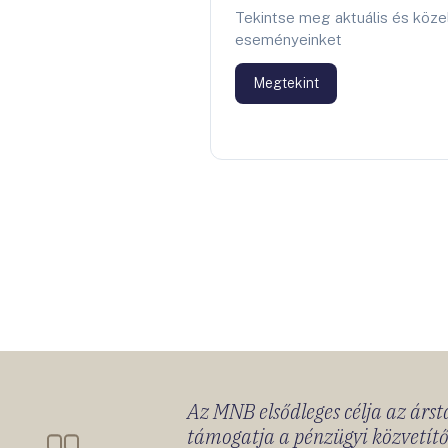
Tekintse meg aktuális és köze
eseményeinket
Megtekint
Az MNB elsődleges célja az ársta
támogatja a pénzügyi közvetítő