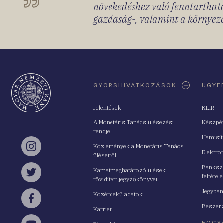
növekedéshez való fenntartható
gazdaság-, valamint a környeze
Oldaltérkép
GYORSHIVATKOZÁSOK
ÜGYF
Jelentések
KLIR
A Monetáris Tanács ülésezési
Készpé
rendje
Hamisí
Közlemények a Monetáris Tanács
Instagram
Elektro
üléseiről
Bankszá
Kamatmeghatározó ülések
feltétele
Twitter
rövidített jegyzőkönyvei
Jegyban
Közérdekű adatok
Facebook
Beszerz
Karrier
FOGY