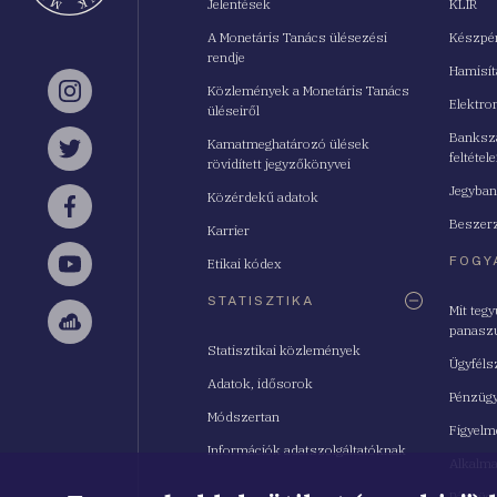
Jelentések
KLIR
A Monetáris Tanács ülésezési
Készpé
rendje
Hamisí
Közlemények a Monetáris Tanács
Instagram
Elektro
üléseiről
Bankszá
Kamatmeghatározó ülések
feltétele
Twitter
rövidített jegyzőkönyvei
Jegyban
Közérdekű adatok
Facebook
Beszerz
Karrier
FOGY
Etikai kódex
YouTube
STATISZTIKA
Mit teg
panasz
Sellsy
Statisztikai közlemények
Ügyféls
Adatok, idősorok
Pénzügy
Módszertan
Figyelm
Információk adatszolgáltatóknak
Alkalm
Pénzügy