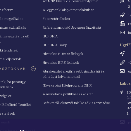
Cím
Az MNB hivatalos devizaárfolyamai
S
S
nzfórum
A Jegybanki alapkamat alakulása
Telefo
T
tás megelőzése
Fedezetértékelés
Fax
F
nikus számlázás
Referenciamutató Jegyzési Bizottság
Email
i
mlavezetés üzleti
HUFONIA
cím
i
HUFONIA Swap
Ügyfé
ki tenderek
Cím
Hivatalos BUBOR fixingek
1
ési eljárások
Telefo
Hivatalos BIRS fixingek
+
ASZTÓKNAK
Email
Ábrakészlet a legfrissebb gazdasági és
u
cím
pénzügyi folyamatokról
yünk, ha pénzügyi
Lakos
Növekedési Hitelprogram (NHP)
unk van?
Cím
10
A monetáris politikai eszköztár
zolgálat
(a
Befektetői, elemzői találkozók szervezése
Sz
i Békéltető Testület
8-
eztetések
1.
Email
azások
p
cím
i Navigátor Tanácsadó