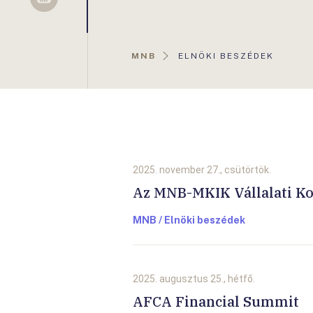
Sellsy
AKTUÁLIS
MNB
ELNÖKI BESZÉDEK
OLDAL:
2025. november 27., csütörtök.
Az MNB-MKIK Vállalati K
MNB / Elnöki beszédek
2025. augusztus 25., hétfő.
AFCA Financial Summit