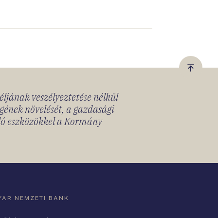
Vissza
a
céljának veszélyeztetése nélkül
tetejér
gének növelését, a gazdasági
lló eszközökkel a Kormány
AR NEMZETI BANK