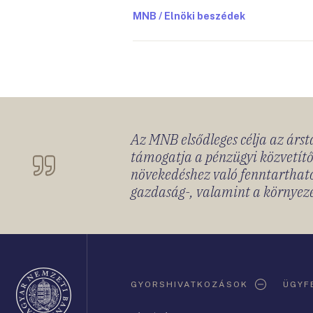
MNB / Elnöki beszédek
Az MNB elsődleges célja az ársta
támogatja a pénzügyi közvetítő
növekedéshez való fenntartható
gazdaság-, valamint a környeze
Oldaltérkép
GYORSHIVATKOZÁSOK
ÜGYF