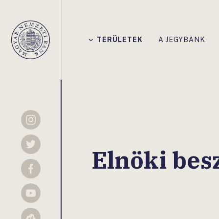
Főmenü
TERÜLETEK
A JEGYBANK
Magyar
Nemzeti
Bank
Instagram
Twitter
Elnöki bes
Facebook
YouTube