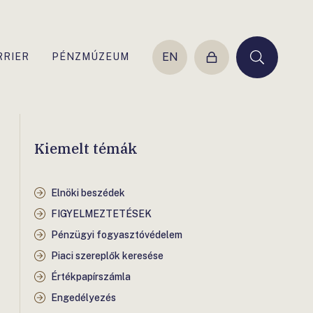
EN
RRIER
PÉNZMÚZEUM
Belépés
Keresés
Kiemelt témák
Elnöki beszédek
FIGYELMEZTETÉSEK
Pénzügyi fogyasztóvédelem
Piaci szereplők keresése
Értékpapírszámla
Engedélyezés