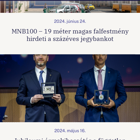
2024. június 24.
MNB100 – 19 méter magas falfestmény
hirdeti a százéves jegybankot
2024. május 16.