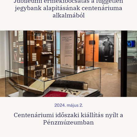
Jubileumi érmekibocsátás a független
jegybank alapításának centenáriuma
alkalmából
2024. május 2.
Centenáriumi időszaki kiállítás nyílt a
Pénzmúzeumban