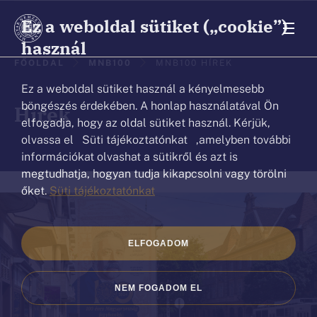
Ez a weboldal sütiket („cookie”)
használ
Ön
FŐOLDAL
MNB100
MNB100 HÍREK
ezen
Ez a weboldal sütiket használ a kényelmesebb
az
böngészés érdekében. A honlap használatával Ön
Hírek
elfogadja, hogy az oldal sütiket használ. Kérjük,
oldalon
olvassa el Süti tájékoztatónkat ,amelyben további
van.
információkat olvashat a sütikről és azt is
megtudhatja, hogyan tudja kikapcsolni vagy törölni
őket.
Süti tájékoztatónkat
ELFOGADOM
NEM FOGADOM EL