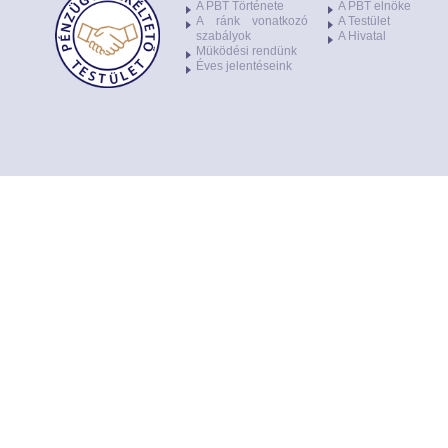
A PBT Története
A PBT elnöke
A ránk vonatkozó
A Testület
szabályok
A Hivatal
Müködési rendünk
Éves jelentéseink