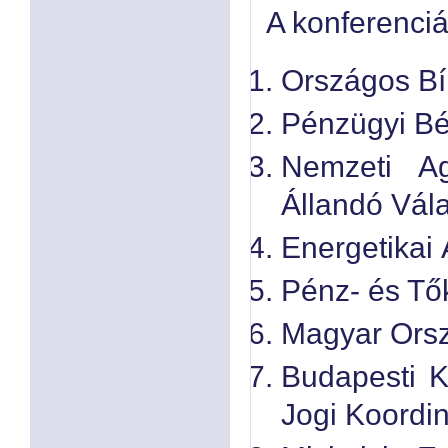
A konferenciá
Országos Bí
Pénzügyi Bék
Nemzeti A
Állandó Vála
Energetikai 
Pénz- és Tők
Magyar Ors
Budapesti K
Jogi Koordi