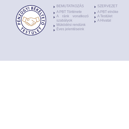
BEMUTATKOZÁS
SZERVEZET
A PBT Története
A PBT elnöke
A ránk vonatkozó
A Testület
szabályok
A Hivatal
Müködési rendünk
Éves jelentéseink