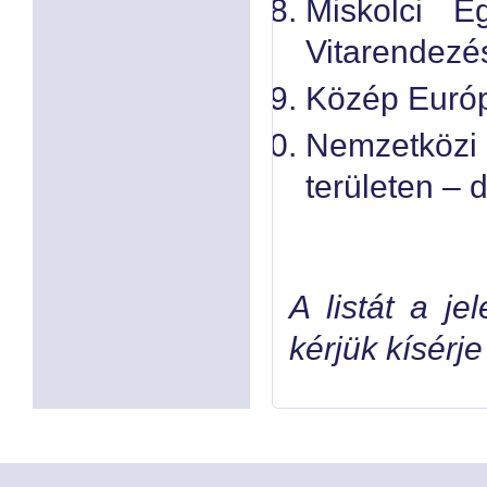
Miskolci Eg
Vitarendezés
Közép Európ
Nemzetközi
területen – 
A listát a je
kérjük kísérj