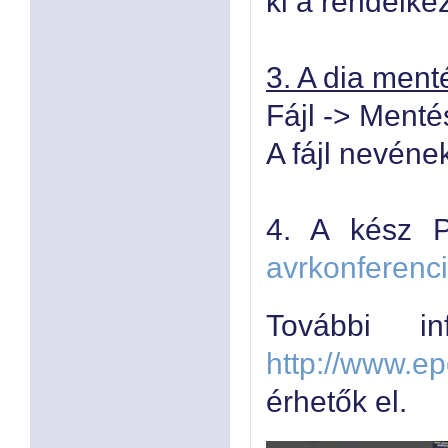
ki a rendelkez
3. A dia men
Fájl -> Ment
A fájl nevéne
4. A kész P
avrkonferen
További i
http://www.e
érhetők el.