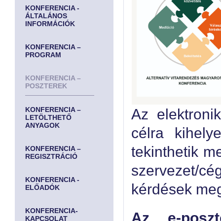
KONFERENCIA -
ÁLTALÁNOS
INFORMÁCIÓK
KONFERENCIA –
PROGRAM
KONFERENCIA –
POSZTEREK
KONFERENCIA –
Az elektroni
LETÖLTHETŐ
ANYAGOK
célra kihel
tekinthetik me
KONFERENCIA –
REGISZTRÁCIÓ
szervezet/cé
KONFERENCIA -
kérdések meg
ELŐADÓK
KONFERENCIA-
Az e-poszt
KAPCSOLAT