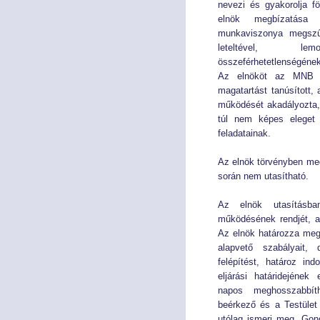
nevezi és gyakorolja fö
elnök megbízatása
Éves Jelentéseink
Éves Jelentéseink
munkaviszonya megszű
leteltével, lemo
összeférhetetlenségének 
SZERVEZET
SZERVEZET
Az elnököt az MNB e
magatartást tanúsított
Elnök
Elnök
működését akadályozta,
túl nem képes eleget 
Testület
Testület
feladatainak.
Az elnök törvényben meg
Hivatal
Hivatal
során nem utasítható.
JOGSZABÁLYOK
JOGSZABÁLYOK
Az elnök utasításba
működésének rendjét, a
Közös jogszabályok
Közös jogszabályok
Az elnök határozza meg
alapvető szabályait,
felépítést, határoz in
Pénzpiac
Pénzpiac
eljárási határidejének
napos meghosszabbít
Biztosítás
Biztosítás
beérkező és a Testület
utólag ismeri meg. Gon