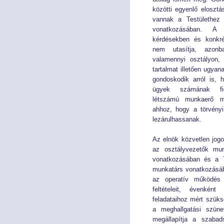
közötti egyenlő elosztás
Tökepiac
Tökepiac
vannak a Testülethez 
vonatkozásában. A 
Pénztár
Pénztár
kérdésekben és konkré
nem utasítja, azonb
NYOMTATVÁNYOK
NYOMTATVÁNYOK
valamennyi osztályon
tartalmat illetően ugya
gondoskodik arról is,
Kérelem nyomtatványok
Kérelem nyomtatványok
ügyek számának figy
létszámú munkaerő mi
Meghatalmazás
Meghatalmazás
ahhoz, hogy a törvényi
lezárulhassanak.
Bírósági nyomtatványok
Bírósági nyomtatványok
Az elnök közvetlen jogo
az osztályvezetők munk
AJÁNLÁSOK, KÖTELEZÉSEK, JOGORVOSLAT
AJÁNLÁSOK, KÖTELEZÉSEK, JOGORVOSLAT
vonatkozásában és a T
munkatárs vonatkozásában
Ajánlások és kötelezések
Ajánlások és kötelezések
az operatív működés 
feltételeit, évenkén
Jogorvoslati lehetőségek
Jogorvoslati lehetőségek
feladataihoz mért szük
a meghallgatási szünet
megállapítja a szabad