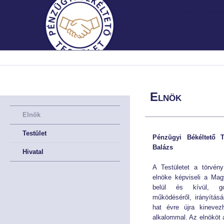
Köszöntjük a Pénzügyi Békélt
MNB.HU
MNB.HU
FŐOLDAL
FŐOLDAL
Elnök
BEMUTATKOZÁS
BEMUTATKOZÁS
Elnök
A Testületről röviden
A Testületről röviden
Testület
Pénzügyi Békéltető T
Balázs
Hivatal
A Testület története
A Testület története
A Testületet a törvény
Irányadó szabályok
Irányadó szabályok
elnöke képviseli a Ma
belül és kívül, go
működéséről, irányítás
A meghallgatások helye
A meghallgatások helye
hat évre újra kinevez
alkalommal. Az elnököt
Müködési Rendünk
Müködési Rendünk