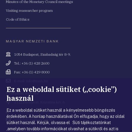
Minutes of the Monetary Council meetings
Visiting reasearcher program
Code of Ethics
MAGYAR NEMZETI BANK
Cím
1054 Budapest, Szabadság tér 8-9.
Telefonszám
Tel.: +36 (1) 428 2600
Fax
Fax: +36 (1) 429 8000
Email
E-mail: info@mnb.hu
cím
Ez a weboldal sütiket („cookie”)
Costumer service
használ
Cím
1122 Budapest, Krisztina krt. 6.
Ez a weboldal sütiket használ a kényelmesebb böngészés
Telefonszám
+36 80 203 776
érdekében. A honlap használatával Ön elfogadja, hogy az oldal
Email
ugyfelszolgalat@mnb.hu
sütiket használ. Kérjük, olvassa el Süti tájékoztatónkat
cím
,amelyben további információkat olvashat a sütikről és azt is