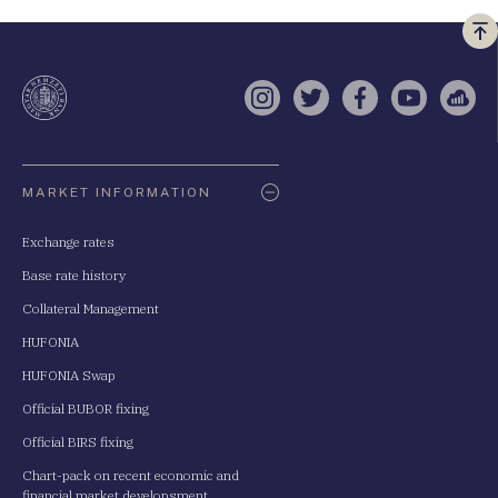
Vi
a
te
Instagram
Twitter
Facebook
YouTube
Sell
Oldaltérkép
MARKET INFORMATION
Exchange rates
Base rate history
Collateral Management
HUFONIA
HUFONIA Swap
Official BUBOR fixing
Official BIRS fixing
Chart-pack on recent economic and
financial market developsment