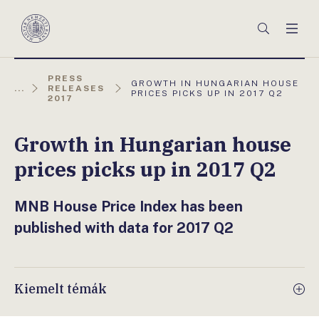
Főmenü
Keresés
Men
Magyar
Nemzeti
Bank
PRESS
AKTUÁLIS
GROWTH IN HUNGARIAN HOUSE
...
RELEASES
OLDAL:
PRICES PICKS UP IN 2017 Q2
2017
Growth in Hungarian house
prices picks up in 2017 Q2
MNB House Price Index has been
published with data for 2017 Q2
Kiemelt témák