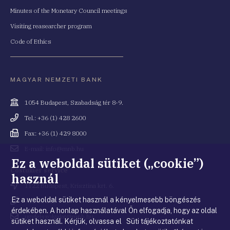
Minutes of the Monetary Council meetings
Visiting reasearcher program
Code of Ethics
MAGYAR NEMZETI BANK
Cím
1054 Budapest, Szabadság tér 8-9.
Telefonszám
Tel.: +36 (1) 428 2600
Fax
Fax: +36 (1) 429 8000
Email
E-mail: info@mnb.hu
cím
Ez a weboldal sütiket („cookie”)
Costumer service
használ
Cím
1122 Budapest, Krisztina krt. 6.
Ez a weboldal sütiket használ a kényelmesebb böngészés
Telefonszám
+36 80 203 776
érdekében. A honlap használatával Ön elfogadja, hogy az oldal
Email
ugyfelszolgalat@mnb.hu
sütiket használ. Kérjük, olvassa el Süti tájékoztatónkat
cím