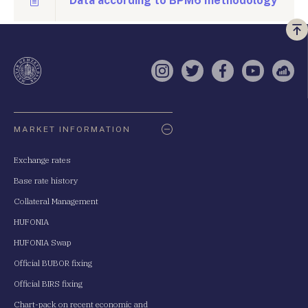
Data according to BPM6 methodology
Vi
a
te
Instagram
Twitter
Facebook
YouTube
Sell
Oldaltérkép
MARKET INFORMATION
Exchange rates
Base rate history
Collateral Management
HUFONIA
HUFONIA Swap
Official BUBOR fixing
Official BIRS fixing
Chart-pack on recent economic and