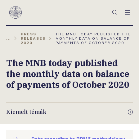
Főmenü
Keresés
Men
Magyar
Nemzeti
Bank
AKTUÁLIS
PRESS
THE MNB TODAY PUBLISHED THE
OLDAL:
...
RELEASES
MONTHLY DATA ON BALANCE OF
2020
PAYMENTS OF OCTOBER 2020
The MNB today published
the monthly data on balance
of payments of October 2020
Kiemelt témák