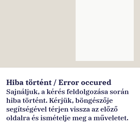
Ön
Hiba történt / Error occured
ezen
Sajnáljuk, a kérés feldolgozása során
az
hiba történt. Kérjük, böngészője
oldalon
segítségével térjen vissza az előző
van:Főoldal
oldalra és ismételje meg a műveletet.
Sorry, an error occurred while