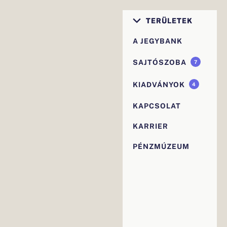
Elsődleges
TERÜLETEK
navigáció
A JEGYBANK
SAJTÓSZOBA
7
KIADVÁNYOK
4
KAPCSOLAT
KARRIER
PÉNZMÚZEUM