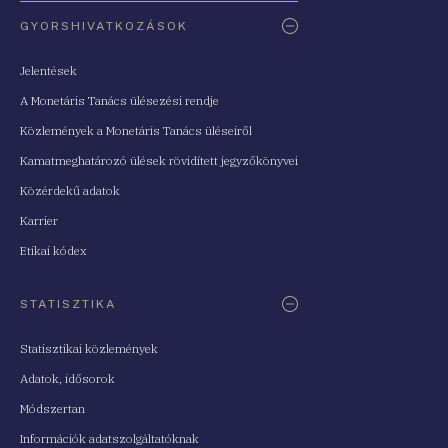
Oldaltérkép
GYORSHIVATKOZÁSOK
Jelentések
A Monetáris Tanács ülésezési rendje
Közlemények a Monetáris Tanács üléseiről
Kamatmeghatározó ülések rövidített jegyzőkönyvei
Közérdekű adatok
Karrier
Etikai kódex
STATISZTIKA
Statisztikai közlemények
Adatok, idősorok
Módszertan
Információk adatszolgáltatóknak