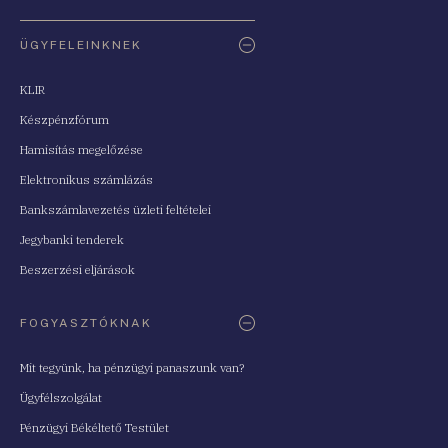
ÜGYFELEINKNEK
KLIR
Készpénzfórum
Hamisítás megelőzése
Elektronikus számlázás
Bankszámlavezetés üzleti feltételei
Jegybanki tenderek
Beszerzési eljárások
FOGYASZTÓKNAK
Mit tegyünk, ha pénzügyi panaszunk van?
Ügyfélszolgálat
Pénzügyi Békéltető Testület