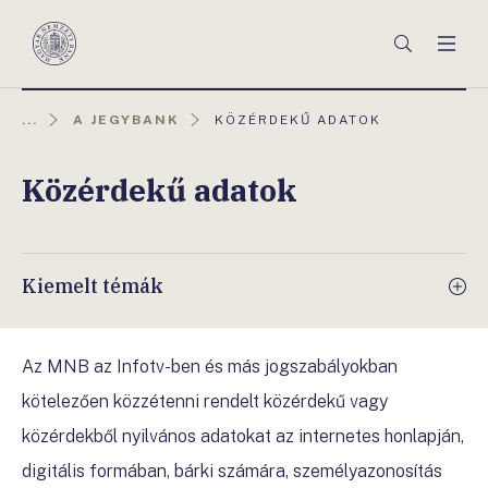
Főmenü
Keresés
Men
Magyar
Nemzeti
Bank
AKTUÁLIS
...
A JEGYBANK
KÖZÉRDEKŰ ADATOK
OLDAL:
Közérdekű adatok
Kiemelt témák
Az MNB az Infotv-ben és más jogszabályokban
kötelezően közzétenni rendelt közérdekű vagy
közérdekből nyilvános adatokat az internetes honlapján,
digitális formában, bárki számára, személyazonosítás