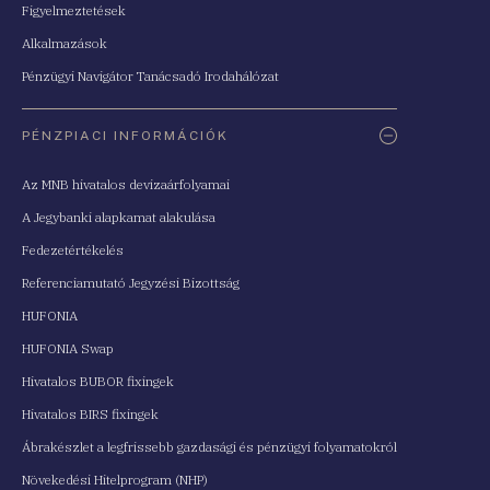
Figyelmeztetések
Alkalmazások
Pénzügyi Navigátor Tanácsadó Irodahálózat
PÉNZPIACI INFORMÁCIÓK
Az MNB hivatalos devizaárfolyamai
A Jegybanki alapkamat alakulása
Fedezetértékelés
Referenciamutató Jegyzési Bizottság
HUFONIA
HUFONIA Swap
Hivatalos BUBOR fixingek
Hivatalos BIRS fixingek
Ábrakészlet a legfrissebb gazdasági és pénzügyi folyamatokról
Növekedési Hitelprogram (NHP)