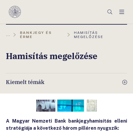
Főmenü
Keresés
Men
Magyar
Nemzeti
Bank
AKTUÁLIS
BANKJEGY ÉS
HAMISÍTÁS
...
OLDAL:
ÉRME
MEGELŐZÉSE
Hamisítás megelőzése
Kiemelt témák
A Magyar Nemzeti Bank bankjegyhamisítás elleni
stratégiája a következő három pilléren nyugszik: