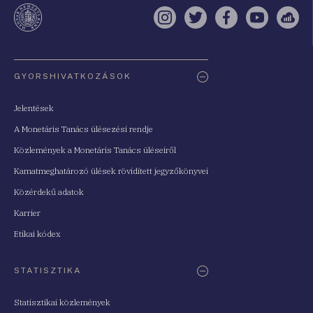
te
Instagram
Twitter
Facebook
YouTube
Sell
Oldaltérkép
GYORSHIVATKOZÁSOK
Jelentések
A Monetáris Tanács ülésezési rendje
Közlemények a Monetáris Tanács üléseiről
Kamatmeghatározó ülések rövidített jegyzőkönyvei
Közérdekű adatok
Karrier
Etikai kódex
STATISZTIKA
Statisztikai közlemények