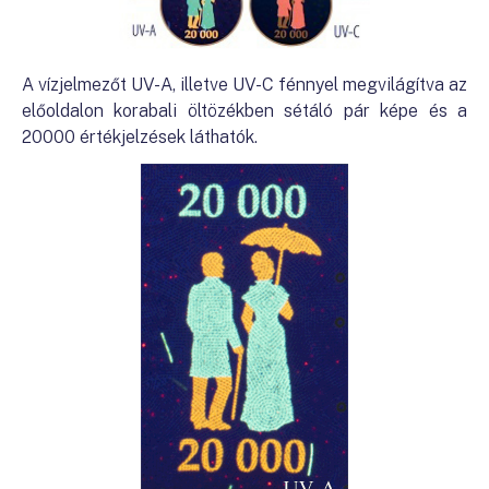
A vízjelmezőt UV-A, illetve UV-C fénnyel megvilágítva az
előoldalon korabali öltözékben sétáló pár képe és a
20000 értékjelzések láthatók.