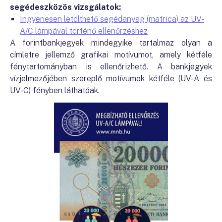
segédeszközös vizsgálatok:
Ingyenesen letölthető segédanyag (matrica) az UV-
A/C lámpával történő ellenőrzéshez
A forintbankjegyek mindegyike tartalmaz olyan a
címletre jellemző grafikai motívumot, amely kétféle
fénytartományban is ellenőrizhető. A bankjegyek
vízjelmezőjében szereplő motívumok kétféle (UV-A és
UV-C) fényben láthatóak.