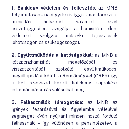
1. Bankjegy védelem és fejlesztés
: az MNB
folyamatosan – napi gyakorisággal - monitorozza a
hamisítás helyzetét valamint ezzel
összefüggésben vizsgálja a hamisítási elleni
védelmet szolgáló műszaki fejlesztések
lehetőségeit és szükségességét.
2. Együttműködés a hatóságokkal:
az MNB a
készpénzhamisítás megelőzését és
visszaszorítását szolgáló együttműködési
megállapodást kötött a Rendőrséggel (ORFK), így
a két szervezet között hatékony, naprakész
információáramlás valósulhat meg.
3. Felhasználók támogatása
: az MNB az
igények feltárásával és figyelembe vételével
segítséget kíván nyújtani minden hozzá forduló
felhasználó – így különösen a pénzintézetek, a