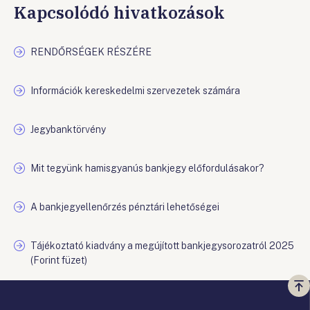
Kapcsolódó hivatkozások
RENDŐRSÉGEK RÉSZÉRE
Információk kereskedelmi szervezetek számára
Jegybanktörvény
Mit tegyünk hamisgyanús bankjegy előfordulásakor?
A bankjegyellenőrzés pénztári lehetőségei
Tájékoztató kiadvány a megújított bankjegysorozatról 2025
(Forint füzet)
Vi
a