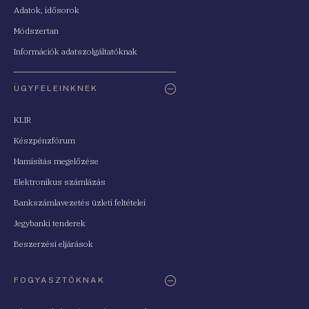
Adatok, idősorok
Módszertan
Információk adatszolgáltatóknak
ÜGYFELEINKNEK
KLIR
Készpénzfórum
Hamisítás megelőzése
Elektronikus számlázás
Bankszámlavezetés üzleti feltételei
Jegybanki tenderek
Beszerzési eljárások
FOGYASZTÓKNAK