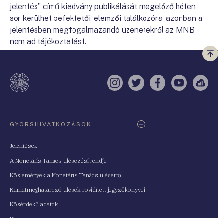
jelentés” című kiadvány publikálását megelőző héten
sor kerülhet befektetői, elemzői találkozóra, azonban a
jelentésben megfogalmazandó üzenetekről az MNB
nem ad tájékoztatást.
Vi
a
te
Instagram
Twitter
Facebook
YouTube
Sell
Oldaltérkép
GYORSHIVATKOZÁSOK
Jelentések
A Monetáris Tanács ülésezési rendje
Közlemények a Monetáris Tanács üléseiről
Kamatmeghatározó ülések rövidített jegyzőkönyvei
Közérdekű adatok