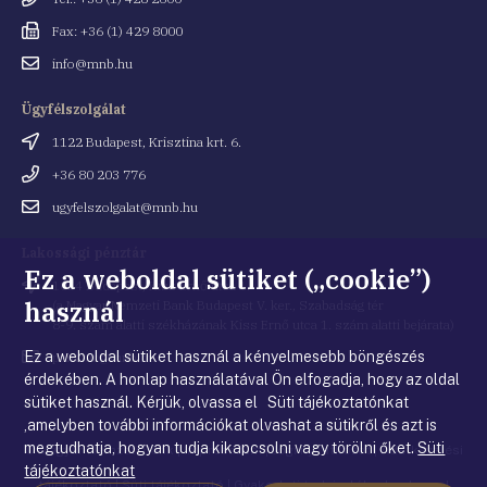
Fax
Fax: +36 (1) 429 8000
Email
info@mnb.hu
cím
Ügyfélszolgálat
Cím
1122 Budapest, Krisztina krt. 6.
Telefonszám
+36 80 203 776
Email
ugyfelszolgalat@mnb.hu
cím
Lakossági pénztár
Ez a weboldal sütiket („cookie”)
Cím
1054 Budapest, Kiss Ernő utca 1.
használ
(a Magyar Nemzeti Bank Budapest V. ker., Szabadság tér
8-9. szám alatti székházának Kiss Ernő utca 1. szám alatti bejárata)
Ez a weboldal sütiket használ a kényelmesebb böngészés
Email
penztar@mnb.hu
cím
érdekében. A honlap használatával Ön elfogadja, hogy az oldal
sütiket használ. Kérjük, olvassa el Süti tájékoztatónkat
,amelyben további információkat olvashat a sütikről és azt is
megtudhatja, hogyan tudja kikapcsolni vagy törölni őket.
Süti
© Magyar Nemzeti Bank
|
Impresszum
|
Jogi nyilatkozat
|
Adatkezelési
tájékoztatónkat
tájékoztató
|
Süti tájékoztató
|
Gyakorlati tudnivalók a honlappal