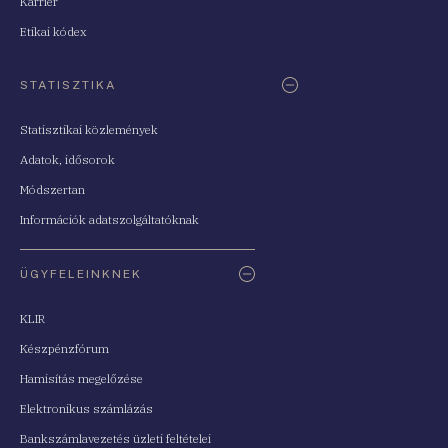
Karrier
Etikai kódex
STATISZTIKA
Statisztikai közlemények
Adatok, idősorok
Módszertan
Információk adatszolgáltatóknak
ÜGYFELEINKNEK
KLIR
Készpénzfórum
Hamisítás megelőzése
Elektronikus számlázás
Bankszámlavezetés üzleti feltételei