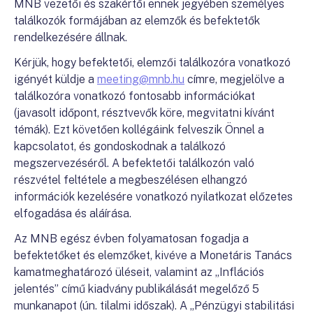
MNB vezetői és szakértői ennek jegyében személyes
találkozók formájában az elemzők és befektetők
rendelkezésére állnak.
Kérjük, hogy befektetői, elemzői találkozóra vonatkozó
igényét küldje a
meeting@mnb.hu
címre, megjelölve a
találkozóra vonatkozó fontosabb információkat
(javasolt időpont, résztvevők köre, megvitatni kívánt
témák). Ezt követően kollégáink felveszik Önnel a
kapcsolatot, és gondoskodnak a találkozó
megszervezéséről. A befektetői találkozón való
részvétel feltétele a megbeszélésen elhangzó
információk kezelésére vonatkozó nyilatkozat előzetes
elfogadása és aláírása.
Az MNB egész évben folyamatosan fogadja a
befektetőket és elemzőket, kivéve a Monetáris Tanács
kamatmeghatározó üléseit, valamint az „Inflációs
jelentés” című kiadvány publikálását megelőző 5
munkanapot (ún. tilalmi időszak). A „Pénzügyi stabilitási