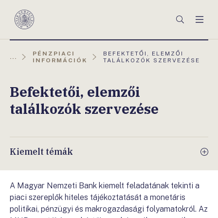
Főmenü
Keresés
Men
Magyar
Nemzeti
Bank
AKTUÁLIS
PÉNZPIACI
BEFEKTETŐI, ELEMZŐI
...
OLDAL:
INFORMÁCIÓK
TALÁLKOZÓK SZERVEZÉSE
Befektetői, elemzői
találkozók szervezése
Kiemelt témák
A Magyar Nemzeti Bank kiemelt feladatának tekinti a
piaci szereplők hiteles tájékoztatását a monetáris
politikai, pénzügyi és makrogazdasági folyamatokról. Az