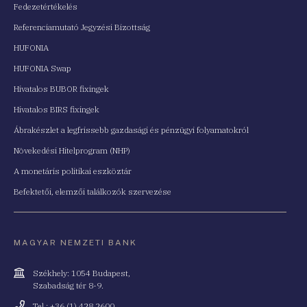
Fedezetértékelés
Referenciamutató Jegyzési Bizottság
HUFONIA
HUFONIA Swap
Hivatalos BUBOR fixingek
Hivatalos BIRS fixingek
Ábrakészlet a legfrissebb gazdasági és pénzügyi folyamatokról
Növekedési Hitelprogram (NHP)
A monetáris politikai eszköztár
Befektetői, elemzői találkozók szervezése
MAGYAR NEMZETI BANK
Cím
Székhely: 1054 Budapest,
Szabadság tér 8-9.
Telefonszám
Tel.: +36 (1) 428 2600