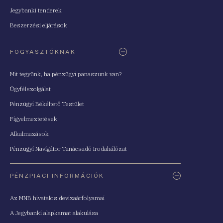
Jegybanki tenderek
Beszerzési eljárások
FOGYASZTÓKNAK
Mit tegyünk, ha pénzügyi panaszunk van?
Ügyfélszolgálat
Pénzügyi Békéltető Testület
Figyelmeztetések
Alkalmazások
Pénzügyi Navigátor Tanácsadó Irodahálózat
PÉNZPIACI INFORMÁCIÓK
Az MNB hivatalos devizaárfolyamai
A Jegybanki alapkamat alakulása